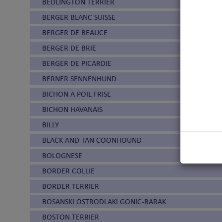
BEDLINGTON TERRIER
BERGER BLANC SUISSE
BERGER DE BEAUCE
BERGER DE BRIE
BERGER DE PICARDIE
BERNER SENNENHUND
BICHON A POIL FRISE
BICHON HAVANAIS
BILLY
BLACK AND TAN COONHOUND
BOLOGNESE
BORDER COLLIE
BORDER TERRIER
BOSANSKI OSTRODLAKI GONIC-BARAK
BOSTON TERRIER