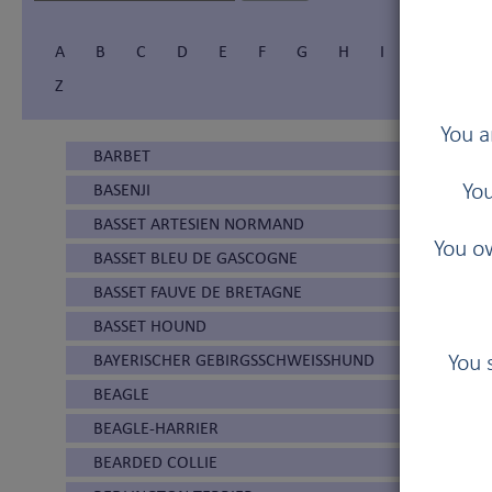
A
B
C
D
E
F
G
H
I
Í
J
Z
You a
BARBET
BASENJI
You
BASSET ARTESIEN NORMAND
You ow
BASSET BLEU DE GASCOGNE
BASSET FAUVE DE BRETAGNE
BASSET HOUND
BAYERISCHER GEBIRGSSCHWEISSHUND
You 
BEAGLE
BEAGLE-HARRIER
BEARDED COLLIE