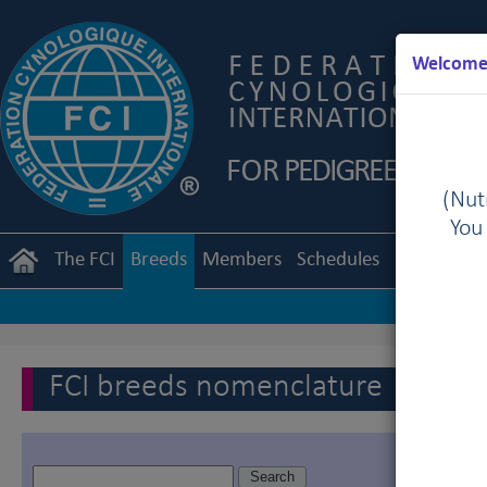
Welcome 
(Nutr
You
The FCI
Breeds
Members
Schedules
Regulation
FCI breeds nomenclature