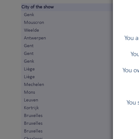
City of the show
Genk
Mouscron
Weelde
You a
Antwerpen
Gent
You
Gent
Genk
Liège
You ow
Liège
Mechelen
Mons
Leuven
You 
Kortrijk
Bruxelles
Bruxelles
Bruxelles