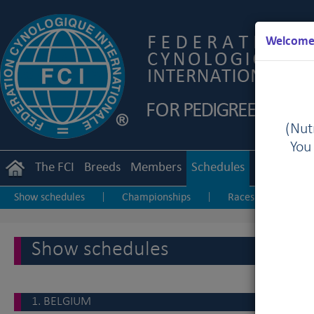
Welcome 
(Nutr
You
The FCI
Breeds
Members
Schedules
Regulation
Show schedules
Championships
Races & Coursings
|
|
Show schedules
1. BELGIUM