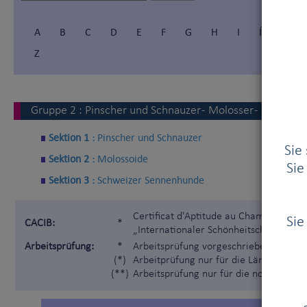
A
B
C
D
E
F
G
H
I
Í
J
Z
Gruppe
2
:
Pinscher und Schnauzer - Molosser - Schwei
Sektion 1 :
Pinscher und Schnauzer
Sie
Sektion 2 :
Molossoide
Sie
Sektion 3 :
Schweizer Sennenhunde
Certificat d'Aptitude au Championnat I
Sie
CACIB:
*
„Internationaler Schönheitschampion“)
Arbeitsprüfung:
*
Arbeitsprüfung vorgeschrieben gemäß 
(*)
Arbeitprüfung nur für die Länder, die 
(**)
Arbeitsprüfung nur für die nordischen