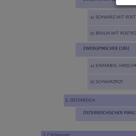
a) SCHWARZ MIT ROS
b) BRAUN MIT ROSTR
ZWERGPINSCHER (185)
a) EINFARBIG: HIRSC
b) SCHWARZROT
3. ÖSTERREICH
ÖSTERREICHISCHER PINSC
1.2 Schnauzer