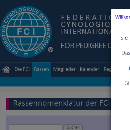
Willko
Sie
Das
Die FCI
Rassen
Mitglieder
Kalender
Reglemente
S
Rassennomenklatur der FCI