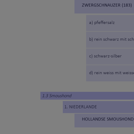
ZWERGSCHNAUZER (183)
a) pfeffersalz
b) rein schwarz mit sc
c) schwarz-silber
d) rein weiss mit weis
1.3 Smoushond
1. NIEDERLANDE
HOLLANDSE SMOUSHOND 