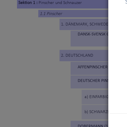
Sektion 1 :
Pinscher und Schnauzer
1.1 Pinscher
1. DÄNEMARK, SCHWEDEN
DANSK-SVENSK GÅRDSHUN
2. DEUTSCHLAND
AFFENPINSCHER (186)
DEUTSCHER PINSCHER (18
a) EINFARBIG: HIRSC
b) SCHWARZROT
DOBERMANN (143)