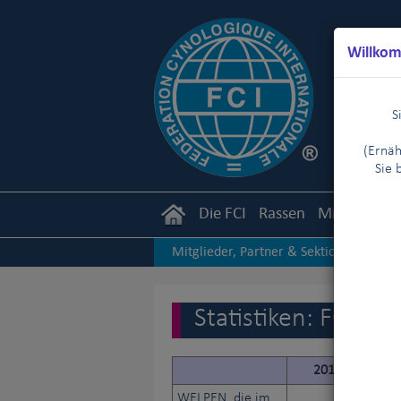
Willkom
S
(Ernäh
Sie 
Die FCI
Rassen
Mitglieder
Mitglieder, Partner & Sektionen
|
2018
2017
2016
|
|
|
Statistiken: FCI
2014
WELPEN, die im