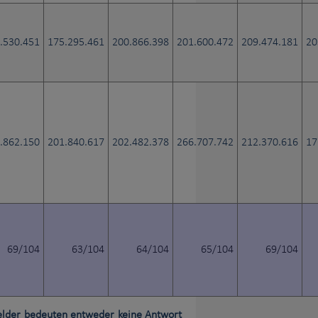
.530.451
175.295.461
200.866.398
201.600.472
209.474.181
20
.862.150
201.840.617
202.482.378
266.707.742
212.370.616
17
69/104
63/104
64/104
65/104
69/104
Felder bedeuten
entweder
keine Antwort