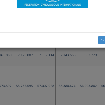
015.449
2.012.862
2.054.295
1.990.854
1.978.088
1
17.725
12.670
11.179
14.271
10.856
Sc
161.880
2.125.807
2.117.114
2.143.666
1.963.720
1
973.597
55.737.595
57.007.928
58.380.474
56.923.882
56