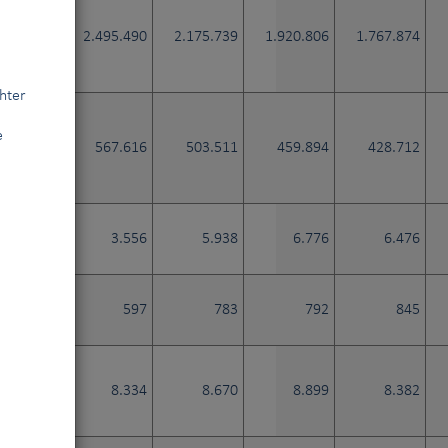
.147.042
2.495.490
2.175.739
1.920.806
1.767.874
hter
e
484.011
567.616
503.511
459.894
428.712
2.367
3.556
5.938
6.776
6.476
344
597
783
792
845
9.048
8.334
8.670
8.899
8.382