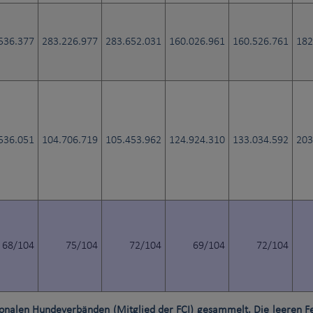
536.377
283.226.977
283.652.031
160.026.961
160.526.761
182
536.051
104.706.719
105.453.962
124.924.310
133.034.592
203
68/104
75/104
72/104
69/104
72/104
ionalen Hundeverbänden (Mitglied der FCI) gesammelt. Die leeren 