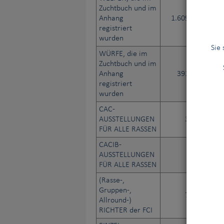
Zuchtbuch und im
Anhang
1.609.944
2.
registriert
wurden
Sie
WÜRFE, die im
Zuchtbuch und im
Anhang
391.388
registriert
wurden
CAC-
AUSSTELLUNGEN
3.523
FÜR ALLE RASSEN
CACIB-
AUSSTELLUNGEN
786
FÜR ALLE RASSEN
(Rasse-,
Gruppen-,
7.713
Allround-)
RICHTER der FCI