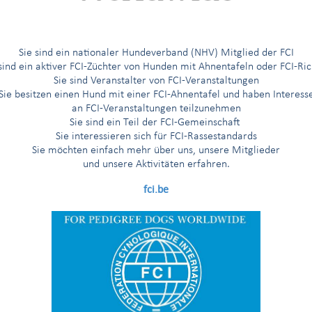
232.475
2.209.007
2.139.518
2.202.830
2.133.613
2
Sie sind ein nationaler Hundeverband (NHV) Mitglied der FCI
 sind ein aktiver FCI-Züchter von Hunden mit Ahnentafeln oder FCI-Ric
Sie sind Veranstalter von FCI-Veranstaltungen
Sie besitzen einen Hund mit einer FCI-Ahnentafel und haben Interess
561.909
555.896
549.994
550.988
509.913
an FCI-Veranstaltungen teilzunehmen
Sie sind ein Teil der FCI-Gemeinschaft
Sie interessieren sich für FCI-Rassestandards
Sie möchten einfach mehr über uns, unsere Mitglieder
und unsere Aktivitäten erfahren.
5.124
4.281
6.047
10.733
4.448
fci.be
979
1.106
1.081
1.080
1.022
9.797
7.987
9.208
8.322
7.210