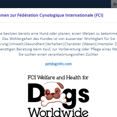
En
men zur Fédération Cynologique Internationale (FCI)
ie besitzen bereits eine Hund oder planen, einen Welpen zu bekomm
Das Wohlergehen des Hundes ist von äusserster Wichtigkeit für Sie
rung|Umwelt|Gesundheit|Verhalten|Charakter (Wesen)
|m
entaler Z
benötigen Beratung beim Kauf, zur Vorbereitung oder Pflege eines W
Sie suchen einen verantwortungsvollen Züchter
Kalender
Reglemente
Ergebnisse
Kommissionen
FCI Y
petdoginfo.com
FCI
2025
2024
2023
2022
202
|
|
|
|
|
2015
2014
2013-2003
Andere Statistiken
|
|
|
2015
2016
2017
2018
2019