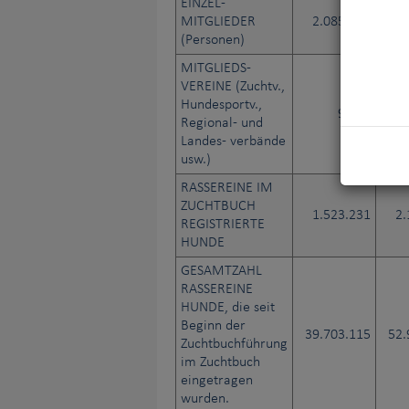
EINZEL-
MITGLIEDER
2.085.347
2.
(Personen)
MITGLIEDS-
VEREINE (Zuchtv.,
Hundesportv.,
9.421
Regional- und
Landes- verbände
usw.)
RASSEREINE IM
ZUCHTBUCH
1.523.231
2.
REGISTRIERTE
HUNDE
GESAMTZAHL
RASSEREINE
HUNDE, die seit
Beginn der
39.703.115
52.
Zuchtbuchführung
im Zuchtbuch
eingetragen
wurden.