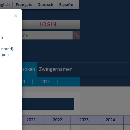
glish
Français
Deutsch
Español
Close
×
LOGIN
en
ustand)
elpen
outh
Statistiken
Zwingernamen
1
2020
2019
|
|
|
2020
2021
2022
2023
2024