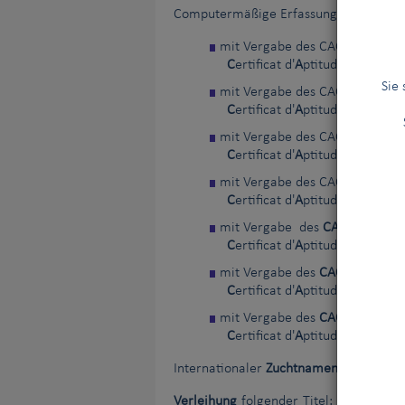
Computermäßige Erfassung der Ergebni
mit Vergabe des CACIT
C
ertificat d'
A
ptitude au
C
hamp
Sie
mit Vergabe des CACIL
C
ertificat d'
A
ptitude au
C
hamp
mit Vergabe des CACIOB
C
ertificat d'
A
ptitude au
C
hamp
mit Vergabe des CACIAG
C
ertificat d'
A
ptitude au
C
hamp
mit Vergabe des
CACITR
C
ertificat d'
A
ptitude au
C
hamp
mit Vergabe des
CACID (fs)
C
ertificat d'
A
ptitude au
C
hamp
mit Vergabe des
CACID (htm)
C
ertificat d'
A
ptitude au
C
hamp
Internationaler
Zuchtnamenschutz
Verleihung
folgender Titel: Internation