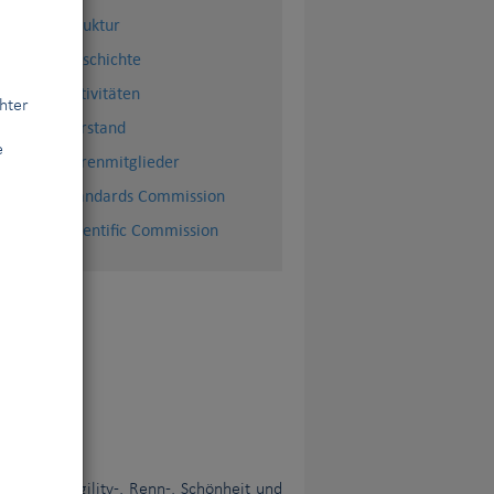
Struktur
Geschichte
Aktivitäten
hter
Vorstand
e
Ehrenmitglieder
Standards Commission
Scientific Commission
edience-, Agility-, Renn-, Schönheit und