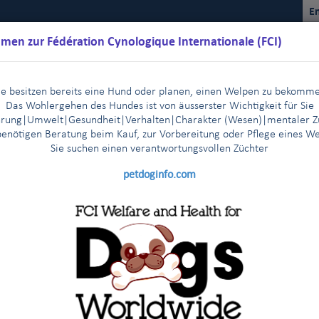
En
men zur Fédération Cynologique Internationale (FCI)
ie besitzen bereits eine Hund oder planen, einen Welpen zu bekomm
Das Wohlergehen des Hundes ist von äusserster Wichtigkeit für Sie
rung|Umwelt|Gesundheit|Verhalten|Charakter (Wesen)
|m
entaler Z
benötigen Beratung beim Kauf, zur Vorbereitung oder Pflege eines W
Sie suchen einen verantwortungsvollen Züchter
Kalender
Reglemente
Ergebnisse
Kommissionen
FCI Y
petdoginfo.com
schichte
Aktivitäten
Vorstand
Ehrenmitglieder
|
|
|
ten des FCI-Sekretariats
nisse von internationalen Hundeausstellungen, an denen das
CAC
nternational de
B
eauté) ausgeschrieben ist.