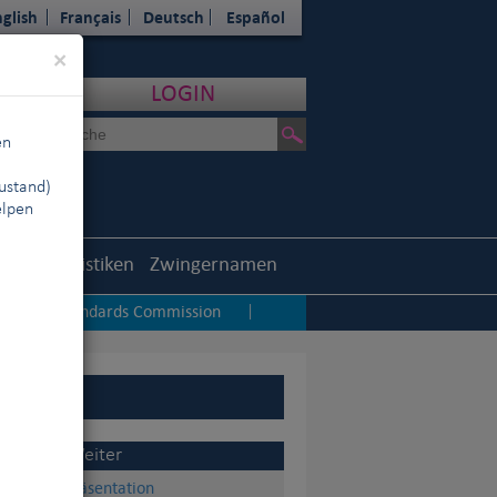
glish
Français
Deutsch
Español
Close
×
LOGIN
en
ustand)
elpen
outh
Statistiken
Zwingernamen
Standards Commission
|
|
IB
Weiter
Präsentation