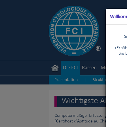
Willkom
S
(Ernäh
Sie 
Die FCI
Rassen
Mitglieder
Präsentation
Struktur
Ge
|
|
Scientific Commission
Wichtigste Aktivitä
Computermäßige Erfassung der Ergeb
(
C
ertificat d'
A
ptitude au
C
hampionnat
I