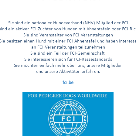
sse verschiedener internationalen Wettbewerbe:
ionnat
I
nternational de
T
ravail
Sie sind ein nationaler Hundeverband (NHV) Mitglied der FCI
 sind ein aktiver FCI-Züchter von Hunden mit Ahnentafeln oder FCI-Ric
Sie sind Veranstalter von FCI-Veranstaltungen
ionnat
I
nternational des Courses de
L
évriers
Sie besitzen einen Hund mit einer FCI-Ahnentafel und haben Interess
an FCI-Veranstaltungen teilzunehmen
ionnat
I
nternational d'
Ob
edience
Sie sind ein Teil der FCI-Gemeinschaft
Sie interessieren sich für FCI-Rassestandards
Sie möchten einfach mehr über uns, unsere Mitglieder
ionnat
I
nternational d'
Ag
ility
und unsere Aktivitäten erfahren.
fci.be
ionnat
I
nternational de
Tr
oupeau
ionnat
I
nternational de Dog
D
ancing
(Freestyle)
ionnat
I
nternational de Dog
D
ancing
(Heelwork to music)
aler Schönheits-, Ausstellungs-, Arbeits-, Schönheit und Arbeits-, Ob