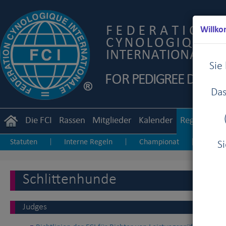
Willko
Sie
Das
Die FCI
Rassen
Mitglieder
Kalender
Reglemente
Statuten
Interne Regeln
Championat
Zucht
|
|
|
S
Junior Handling
Agility
Obedience
|
|
Schlittenhunde
Judges