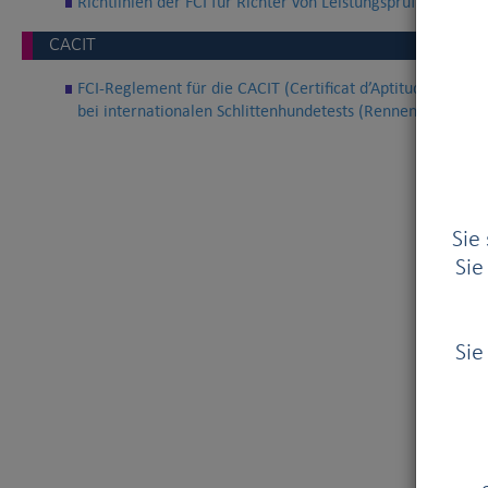
Richtlinien der FCI für Richter von Leistungsprüfungen für
CACIT
FCI-Reglement für die CACIT (Certificat d’Aptitude au Ch
bei internationalen Schlittenhundetests (Rennen) der FCI
Sie
Sie
Sie