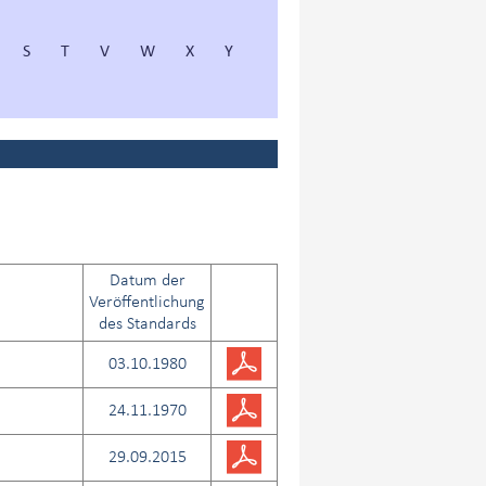
S
T
V
W
X
Y
Datum der
Veröffentlichung
des Standards
03.10.1980
24.11.1970
29.09.2015