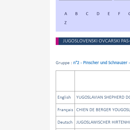
A
B
C
D
E
F
Z
JUGOSLOVENSKI OVCARSKI PAS
n°2 - Pinscher und Schnauzer
Gruppe :
English
YUGOSLAVIAN SHEPHERD DO
Français
CHIEN DE BERGER YOUGOS
Deutsch
JUGOSLAWISCHER HIRTENHU