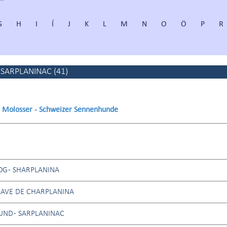
G
H
I
Í
J
K
L
M
N
O
Ö
P
R
-SARPLANINAC
(
41
)
 - Molosser - Schweizer Sennenhunde
G - SHARPLANINA
LAVE DE CHARPLANINA
ND - SARPLANINAC