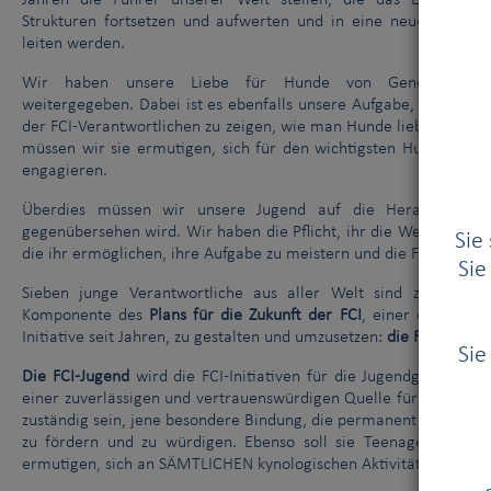
Jahren die Führer unserer Welt stellen, die das Erbe der 
Strukturen fortsetzen und aufwerten und in eine neue und glan
leiten werden.
Wir haben unsere Liebe für Hunde von Generation z
weitergegeben. Dabei ist es ebenfalls unsere Aufgabe, der näch
der FCI-Verantwortlichen zu zeigen, wie man Hunde liebt und sc
müssen wir sie ermutigen, sich für den wichtigsten Hundeverba
engagieren.
Überdies müssen wir unsere Jugend auf die Herausforderun
gegenübersehen wird. Wir haben die Pflicht, ihr die Weisheit, d
Sie
die ihr ermöglichen, ihre Aufgabe zu meistern und die FCI als glo
Sie
Sieben junge Verantwortliche aus aller Welt sind zusamm
Komponente des
Plans für die Zukunft der FCI
, einer der innova
Initiative seit Jahren, zu gestalten und umzusetzen:
die FCI-Jugend
Sie
Die FCI-Jugend
wird die FCI-Initiativen für die Jugendgemeinscha
einer zuverlässigen und vertrauenswürdigen Quelle für junge Hu
zuständig sein, jene besondere Bindung, die permanent zwische
zu fördern und zu würdigen. Ebenso soll sie Teenager, junge 
ermutigen, sich an SÄMTLICHEN kynologischen Aktivitäten zu bete