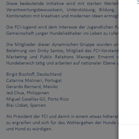
Diese bedeutende Initiative wird mit starken Werten einherge
Verantwortungsbewusstsein, Unterstützung, Bildung, Gleichhei
Kombination mit kreativen und modernen Ideen ermöglichen, die 
Die FCI-Jugend wird dem Interesse der Jugendlichen Rechnung t
Gemeinschaft junger Hundeliebhaber ins Leben zu rufen.
Die Mitglieder dieser dynamischen Gruppe wurden unter den ver
Belehrung von Dinky Santos, Mitglied des FCI-Vorstandes und Prä
Marketing und Public Relations Manager. Ernannt wurden si
Hundebereich tätig und arbeiten auf nationaler Ebene umfassen
Birgit Bischoff, Deutschland
Catarina Molinari, Portugal
Gerardo Bernard, Mexiko
Jed Chua, Philippinen
Miguel Casellas-Gil, Porto Rico
Blai Llobet, Spanien
Als Präsident der FCI und damit in einem etwas höheren Alter ford
zu ergreifen und sich für das Wohlergehen der Hunde und die Z
und Hund zu würdigen.