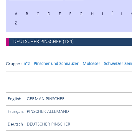
A
B
C
D
E
F
G
H
I
Í
J
Z
DEUTSCHER PINSCHER
(
184
)
n°2 - Pinscher und Schnauzer - Molosser - Schweizer Se
Gruppe :
English
GERMAN PINSCHER
Français
PINSCHER ALLEMAND
Deutsch
DEUTSCHER PINSCHER