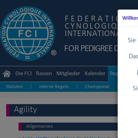
Willko
Sie
Das
Die FCI
Rassen
Mitglieder
Kalender
Reglemente
Statuten
Interne Regeln
Championat
Zucht
|
|
|
S
Junior Handling
Agility
Obedience
|
|
Agility
Allgemeines