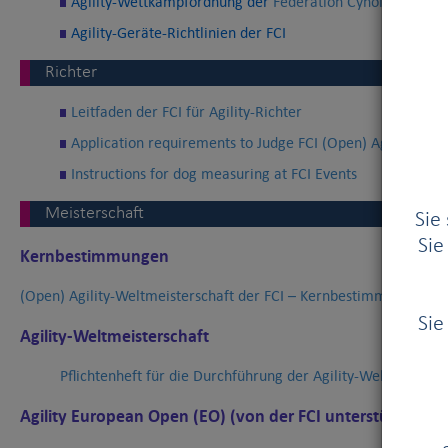
Agility-Wettkampfordnung der
Fédération Cynologique In
Agility-Geräte-Richtlinien der FCI
Richter
Leitfaden der FCI für Agility-Richter
Application requirements to Judge FCI (Open) Agility Cha
Instructions for dog measuring at FCI Events
Meisterschaft
Sie
Sie
Kernbestimmungen
(Open) Agility-Weltmeisterschaft der FCI – Kernbestimmungen
Sie
Agility-Weltmeisterschaft
Pflichtenheft für die Durchführung der Agility-Weltmeisters
Agility European Open (EO) (von der FCI unterstützt)