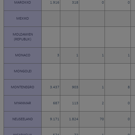
MAROKKO
1.916
318
0
0
MEXIKO
MOLDAWIEN
(REPUBLIK)
MONACO
3
1
1
1
MONGOLEI
MONTENEGRO
3.437
903
1
8
MYANMAR
687
113
2
0
NEUSEELAND
9.171
1.824
70
0