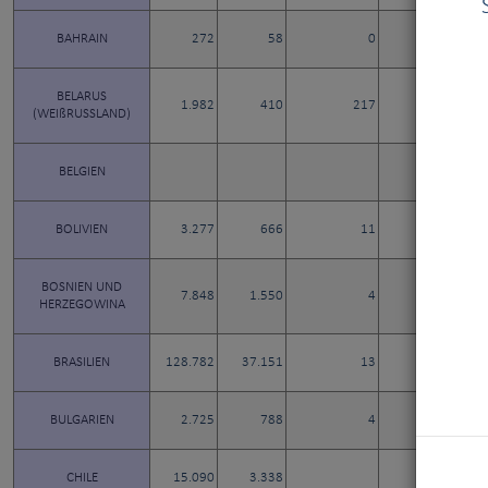
BAHRAIN
272
58
0
0
BELARUS
1.982
410
217
8
(WEIßRUSSLAND)
BELGIEN
BOLIVIEN
3.277
666
11
0
BOSNIEN UND
7.848
1.550
4
7
HERZEGOWINA
BRASILIEN
128.782
37.151
13
2
BULGARIEN
2.725
788
4
26
CHILE
15.090
3.338