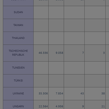
SUDAN
TAIWAN
THAILAND
TSCHECHISCHE
46.336
9.058
7
3
REPUBLIK
TUNESIEN
TÜRKEI
UKRAINE
35.306
7.854
43
38
UNGARN
22.564
4.936
9
21