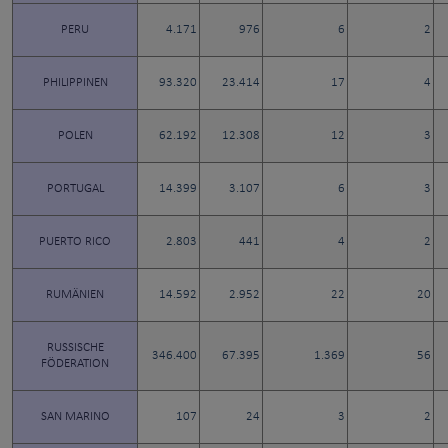
PERU
4.171
976
6
2
PHILIPPINEN
93.320
23.414
17
4
POLEN
62.192
12.308
12
3
PORTUGAL
14.399
3.107
6
3
PUERTO RICO
2.803
441
4
2
RUMÄNIEN
14.592
2.952
22
20
RUSSISCHE
346.400
67.395
1.369
56
FÖDERATION
SAN MARINO
107
24
3
2