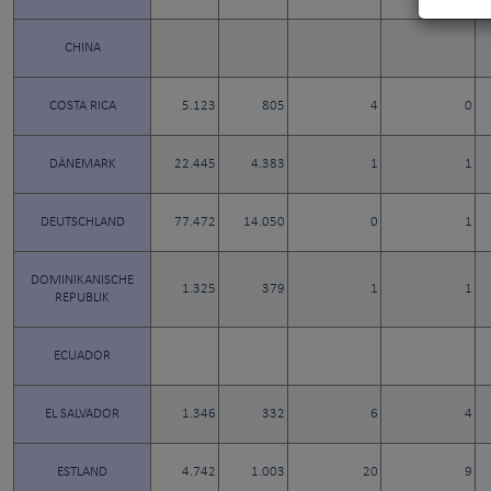
CHINA
COSTA RICA
5.123
805
4
0
DÄNEMARK
22.445
4.383
1
1
DEUTSCHLAND
77.472
14.050
0
1
DOMINIKANISCHE
1.325
379
1
1
REPUBLIK
ECUADOR
EL SALVADOR
1.346
332
6
4
ESTLAND
4.742
1.003
20
9