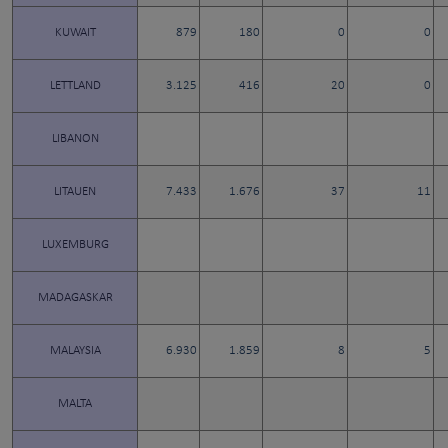
KUWAIT
879
180
0
0
LETTLAND
3.125
416
20
0
LIBANON
LITAUEN
7.433
1.676
37
11
LUXEMBURG
MADAGASKAR
MALAYSIA
6.930
1.859
8
5
MALTA