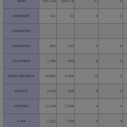
JAPAN
305.228
104.478
37
4
JORDANIEN
312
52
0
0
KASACHSTAN
KIRGISISTAN
650
100
3
0
KOLUMBIEN
1.784
430
6
0
KOREA (REPUBLIK)
16.665
4.166
10
5
KOSOVO
3.036
586
0
0
KROATIEN
11.549
2.308
4
4
KUBA
1.152
209
0
0