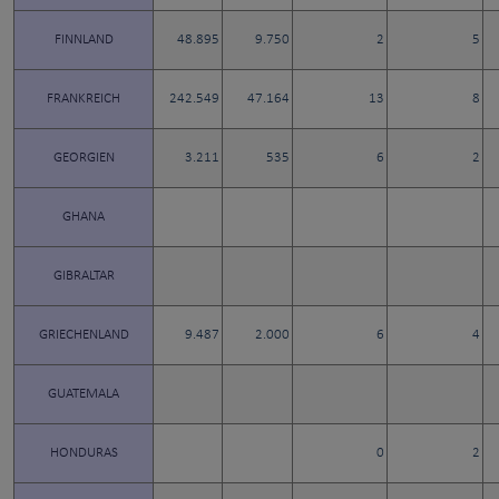
FINNLAND
48.895
9.750
2
5
FRANKREICH
242.549
47.164
13
8
GEORGIEN
3.211
535
6
2
GHANA
GIBRALTAR
GRIECHENLAND
9.487
2.000
6
4
GUATEMALA
HONDURAS
0
2