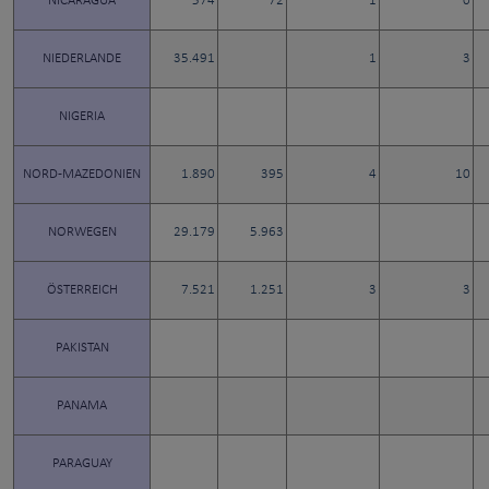
NICARAGUA
574
72
1
0
NIEDERLANDE
35.491
1
3
NIGERIA
NORD-MAZEDONIEN
1.890
395
4
10
NORWEGEN
29.179
5.963
ÖSTERREICH
7.521
1.251
3
3
PAKISTAN
PANAMA
PARAGUAY