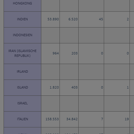
HONGKONG
INDIEN
53.890
6.520
45
2
INDONESIEN
IRAN (ISLAMISCHE
964
203
0
0
REPUBLIK)
IRLAND
ISLAND
1.820
403
0
1
ISRAEL
ITALIEN
158.553
34.842
7
19