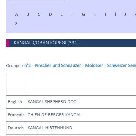
A
B
C
D
E
F
G
H
I
Í
J
Z
KANGAL ÇOBAN KÖPEGI
(
331
)
n°2 - Pinscher und Schnauzer - Molosser - Schweizer Se
Gruppe :
English
KANGAL SHEPHERD DOG
Français
CHIEN DE BERGER KANGAL
Deutsch
KANGAL-HIRTENHUND