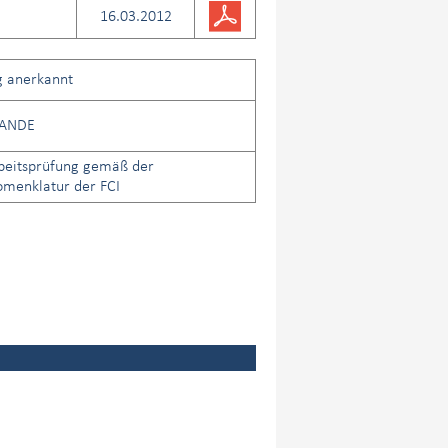
16.03.2012
g anerkannt
LANDE
beitsprüfung gemäß der
menklatur der FCI