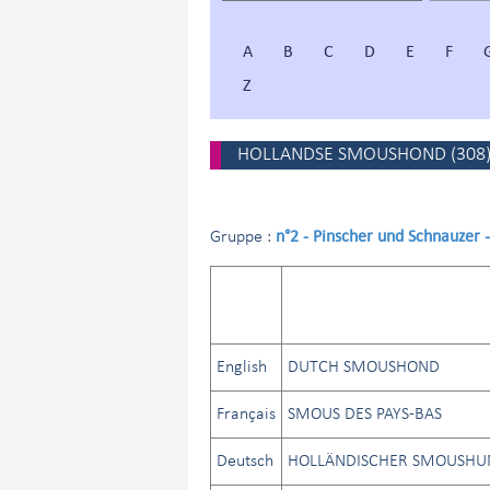
A
B
C
D
E
F
Z
HOLLANDSE SMOUSHOND
(
308
n°2 - Pinscher und Schnauzer
Gruppe :
English
DUTCH SMOUSHOND
Français
SMOUS DES PAYS-BAS
Deutsch
HOLLÄNDISCHER SMOUSHU