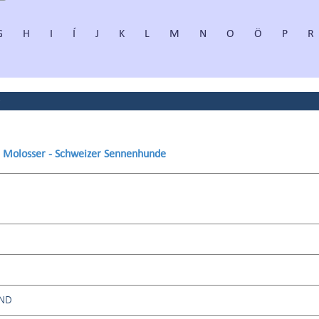
G
H
I
Í
J
K
L
M
N
O
Ö
P
R
)
 - Molosser - Schweizer Sennenhunde
ND