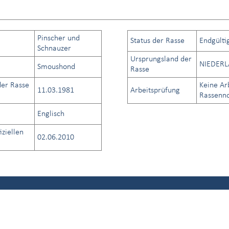
Pinscher und
Status der Rasse
Endgülti
Schnauzer
Ursprungsland der
NIEDER
Smoushond
Rasse
er Rasse
Keine Ar
11.03.1981
Arbeitsprüfung
Rassenno
Englisch
iziellen
02.06.2010