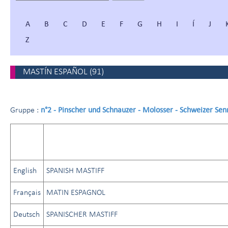
A
B
C
D
E
F
G
H
I
Í
J
Z
MASTÍN ESPAÑOL
(
91
)
n°2 - Pinscher und Schnauzer - Molosser - Schweizer Se
Gruppe :
English
SPANISH MASTIFF
Français
MATIN ESPAGNOL
Deutsch
SPANISCHER MASTIFF