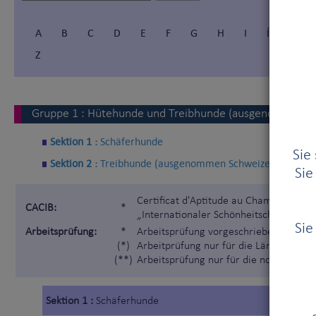
A
B
C
D
E
F
G
H
I
Í
J
Z
Gruppe
1
:
Hütehunde und Treibhunde (ausgenommen S
Sektion 1 :
Schäferhunde
Sie
Sektion 2 :
Treibhunde (ausgenommen Schweizer Sennenh
Sie
Certificat d'Aptitude au Championnat I
CACIB:
*
„Internationaler Schönheitschampion“)
Sie
Arbeitsprüfung:
*
Arbeitsprüfung vorgeschrieben gemäß 
(*)
Arbeitprüfung nur für die Länder, die 
(**)
Arbeitsprüfung nur für die nordischen
Sektion 1 :
Schäferhunde