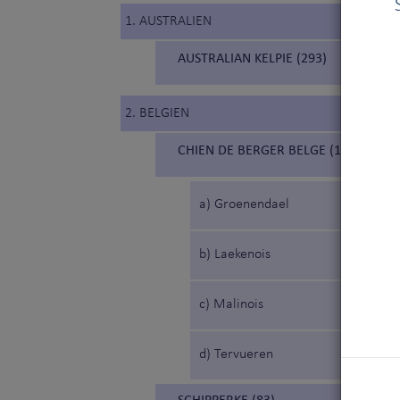
1. AUSTRALIEN
AUSTRALIAN KELPIE (293)
2. BELGIEN
CHIEN DE BERGER BELGE (15) (BELG
a) Groenendael
b) Laekenois
c) Malinois
d) Tervueren
SCHIPPERKE (83)