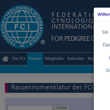
Willko
Sie
Das
Die FCI
Rassen
Mitglieder
Kalender
Reglemente
S
Rassennomenklatur der FCI