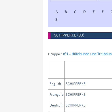
A
B
C
D
E
F
Z
SCHIPPERKE
(
83
)
n°1 - Hütehunde und Treibh
Gruppe :
English
SCHIPPERKE
Français
SCHIPPERKE
Deutsch
SCHIPPERKE