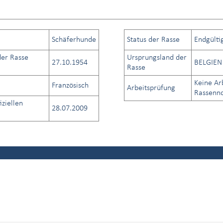
Schäferhunde
Status der Rasse
Endgülti
er Rasse
Ursprungsland der
27.10.1954
BELGIEN
Rasse
Keine Ar
Französisch
Arbeitsprüfung
Rassenno
iziellen
28.07.2009