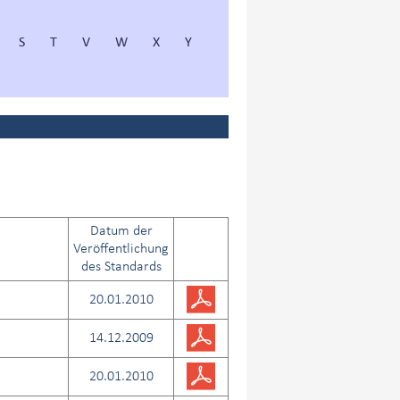
S
T
V
W
X
Y
Datum der
Veröffentlichung
des Standards
20.01.2010
14.12.2009
20.01.2010