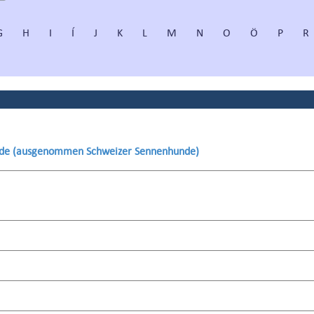
G
H
I
Í
J
K
L
M
N
O
Ö
P
R
unde (ausgenommen Schweizer Sennenhunde)