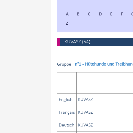
A
B
C
D
E
F
Z
KUVASZ
(
54
)
n°1 - Hütehunde und Treibh
Gruppe :
English
KUVASZ
Français
KUVASZ
Deutsch
KUVASZ