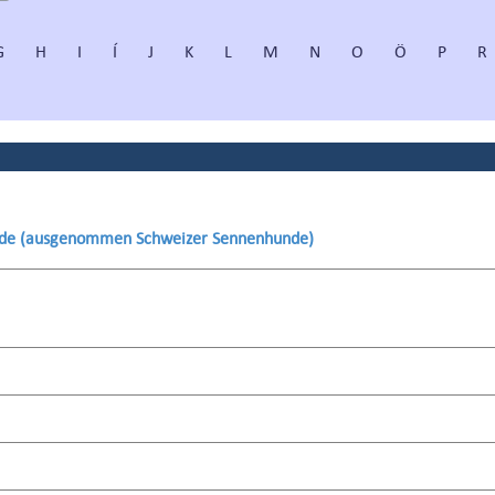
G
H
I
Í
J
K
L
M
N
O
Ö
P
R
unde (ausgenommen Schweizer Sennenhunde)