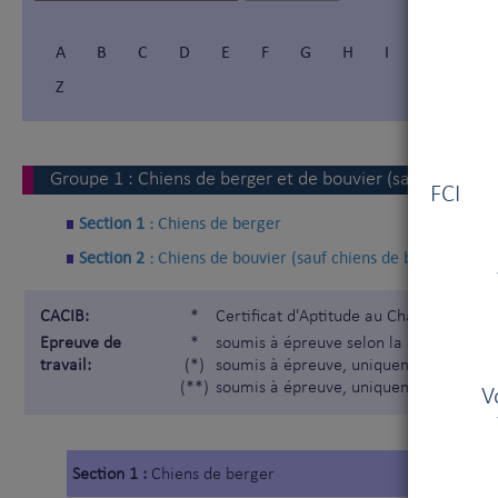
A
B
C
D
E
F
G
H
I
Í
J
Z
Vous
Groupe
1
:
Chiens de berger et de bouvier (sauf chiens d
FCI V
Section 1 :
Chiens de berger
Section 2 :
Chiens de bouvier (sauf chiens de bouvier suiss
CACIB:
*
Certificat d'Aptitude au Championnat I
Epreuve de
*
soumis à épreuve selon la Nomenclatur
travail:
(*)
soumis à épreuve, uniquement pour les
(**)
soumis à épreuve, uniquement pour les
V
Section 1 :
Chiens de berger