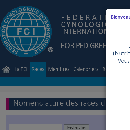
Bienvenu
(Nutrit
Vous
La FCI
Races
Membres
Calendriers
Règlements
Nomenclature des races de la FC