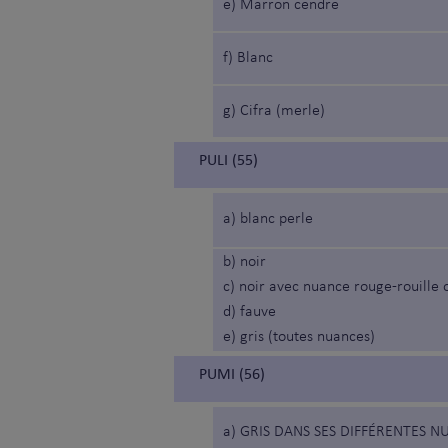
e) Marron cendré
f) Blanc
g) Cifra (merle)
PULI (55)
a) blanc perle
b) noir
c) noir avec nuance rouge-rouille 
d) fauve
e) gris (toutes nuances)
PUMI (56)
a) GRIS DANS SES DIFFÉRENTES N