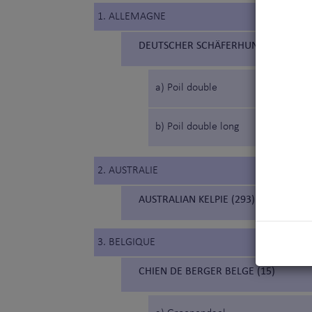
1. ALLEMAGNE
DEUTSCHER SCHÄFERHUND (166) (B
a) Poil double
b) Poil double long
2. AUSTRALIE
AUSTRALIAN KELPIE (293) (KELPIE AU
3. BELGIQUE
CHIEN DE BERGER BELGE (15)