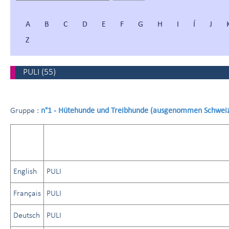
A
B
C
D
E
F
G
H
I
Í
J
Z
PULI
(
55
)
n°1 - Hütehunde und Treibhunde (ausgenommen Schwei
Gruppe :
English
PULI
Français
PULI
Deutsch
PULI