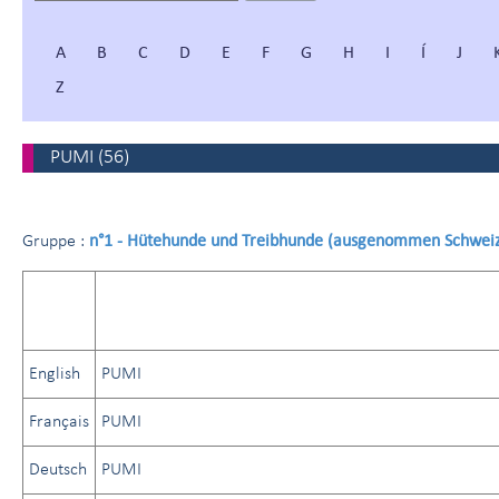
A
B
C
D
E
F
G
H
I
Í
J
Z
PUMI
(
56
)
n°1 - Hütehunde und Treibhunde (ausgenommen Schwei
Gruppe :
English
PUMI
Français
PUMI
Deutsch
PUMI