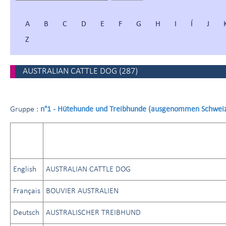
A
B
C
D
E
F
G
H
I
Í
J
Z
AUSTRALIAN CATTLE DOG
(
287
)
n°1 - Hütehunde und Treibhunde (ausgenommen Schwei
Gruppe :
English
AUSTRALIAN CATTLE DOG
Français
BOUVIER AUSTRALIEN
Deutsch
AUSTRALISCHER TREIBHUND