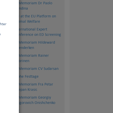
In Memoriam Dr Paolo
Dondina
FCI at the EU Platform on
Animal Welfare
hter
International Expert
Conference on ED Screening
e
In Memoriam Hildeward
Hoenderken
In Memoriam Rainer
er,
Vuorinen
nst
In Memoriam CV Sudarsan
Frohe Festtage
In Memoriam Fra Petar
Stjepan Krasic
In Memoriam Georgiy
Grigorovich Onishchenko
BSI