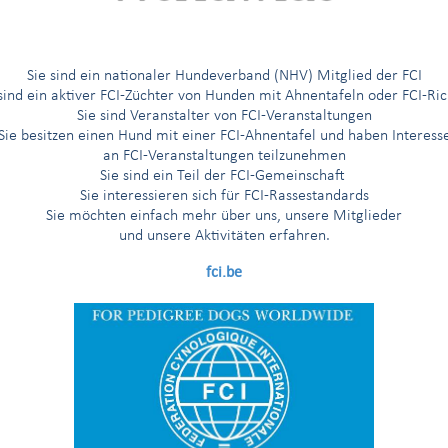
Sie sind ein nationaler Hundeverband (NHV) Mitglied der FCI
 sind ein aktiver FCI-Züchter von Hunden mit Ahnentafeln oder FCI-Ric
Sie sind Veranstalter von FCI-Veranstaltungen
Sie besitzen einen Hund mit einer FCI-Ahnentafel und haben Interess
an FCI-Veranstaltungen teilzunehmen
Sie sind ein Teil der FCI-Gemeinschaft
Sie interessieren sich für FCI-Rassestandards
Sie möchten einfach mehr über uns, unsere Mitglieder
follow-up of the activities organised by our Chinese memb
bout the
und unsere Aktivitäten erfahren.
 the precious bond between dog and man and to position itself agai
fci.be
& Dog Meat Festival”
.