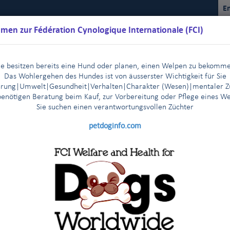
En
men zur Fédération Cynologique Internationale (FCI)
ie besitzen bereits eine Hund oder planen, einen Welpen zu bekomm
Das Wohlergehen des Hundes ist von äusserster Wichtigkeit für Sie
rung|Umwelt|Gesundheit|Verhalten|Charakter (Wesen)
|m
entaler Z
benötigen Beratung beim Kauf, zur Vorbereitung oder Pflege eines W
Sie suchen einen verantwortungsvollen Züchter
Kalender
Reglemente
Ergebnisse
Kommissionen
FCI Y
petdoginfo.com
The FCI General Committee members express their deep sadnes
|
, 9.-10. April, 2014
Mr Bernhard Meyer, CEO of the VDH, p
|
n Helsinki - 29-30 October, 2013
News from the FCI headqua
|
ut together campaigns against the so-
nd Pazifik
Verabschiedung des Anti-Homosexuellengesetzes i
|
5