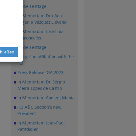
Frohe Festtage
In Memoriam Dra Ana
Eugenia Vázquez Liévano
In Memoriam José Luiz
Vasconcelos
Frohe Festtage
hließen
Bulgarian affiliation with the
FCI
Press Release: GA 2023
In Memoriam Dr. Sérgio
Meira Lopes de Castro
In Memoriam Andrzej Mania
FCI A&C Section's new
President
In Memoriam Jean-Paul
Petitdidier