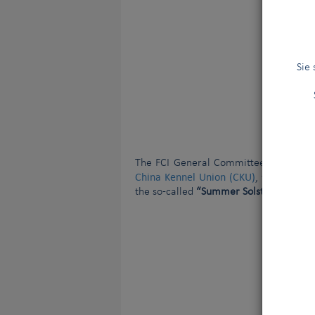
Sie
The FCI General Committee informs a
China Kennel Union (CKU)
, to promote
the so-called
“Summer Solstice Lychee 