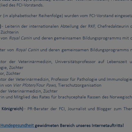
lied des FCI-Vorstands.
r (in alphabetischer Reihenfolge) wurden vom FCI-Vorstand eingesetz
)
- Leiterin der internationalen Abteilung der RKF, Chefredakteurin 
 Züchterin
r von
Royal Canin
und deren gemeinsamen Bildungsprogramms mit 
eter von
Royal Canin
und deren gemeinsamen Bildungsprogramms 
tor der Veterinärmedizin, Universitätsprofessor auf Lebenszeit 
ogie, Züchter
or, Züchter
ktor der Veterinärmedizin, Professor für Pathologie und Immunologie
rin von
Vier Pfoten/Four Paws,
Tierschutzorganisation
 der Veterinärmedizin, Züchter
torin und Mitglied des Rates für brachycephale Rassen des Norwegisc
 Königreich)
- PR-Berater der FCI, Journalist und Blogger zum Th
Hundegesundheit
r
gewidmeten Bereich unseres Internetauftritts!