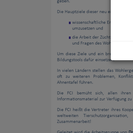
geben.
Die Hauptziele dieser neu eingerichte
wissenschaftliche Erkenntnisse
umzusetzen und
die Arbeit der Züchter, Rassec
und Fragen des Wohlergehens 
Um diese Ziele und ein breiteres Pub
Bildungstools dafür einsetzen.
In vielen Ländern stellen das Wohler
oft zu weiteren Problemen, Konfli
Ahnentafel führen.
Die FCI bemüht sich, allen ihren 
Informationsmaterial zur Verfügung zu 
Die FCI heißt die Vertreter ihres Koo
weltweiten Tierschutzorganisation
Zusammenarbeit!
Geleitet wird die Arbeitsgruppe von
Dr