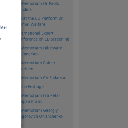
In Memoriam Dr Paolo
Dondina
FCI at the EU Platform on
Animal Welfare
hter
International Expert
Conference on ED Screening
e
In Memoriam Hildeward
Hoenderken
In Memoriam Rainer
Vuorinen
In Memoriam CV Sudarsan
Frohe Festtage
In Memoriam Fra Petar
Stjepan Krasic
In Memoriam Georgiy
Grigorovich Onishchenko
 zu
BSI