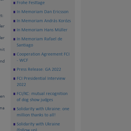
Frohe Festtage
In Memoriam Dan Ericsson
t:
In Memoriam András Korózs
der
In Memoriam Hans Müller
der
In Memoriam Rafael de
Santiago
mit
Cooperation Agreement FCI
- WCF
und
Press Release: GA 2022
FCI Presidential Interview
2022
FCI/KC: mutual recognition
hen
of dog show judges
ema
Solidarity with Ukraine: one
million thanks to all!
Solidarity with Ukraine
(follow up)