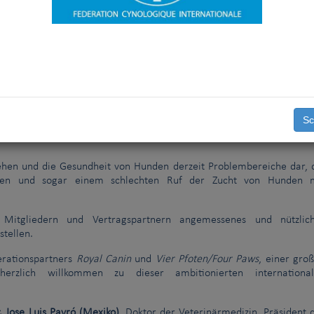
ten Arbeitsgruppe bestehen in Folgendem:
 zu verbreiten und sie zum Wohle der Hunde weltweit in die Praxis
lubs und nationalen Hundeverbände zu unterstützen, indem alle Aspek
und der Gesundheit von Hunden abgedeckt werden.
Sc
likum zu erreichen, wird die FCI ihre gesamten Kommunikations- 
gehen und die Gesundheit von Hunden derzeit Problembereiche dar, 
kten und sogar einem schlechten Ruf der Zucht von Hunden 
Mitgliedern und Vertragspartnern angemessenes und nützlic
stellen.
perationspartners
Royal Canin
und
Vier Pfoten/Four Paws
, einer gro
, herzlich willkommen zu dieser ambitionierten internationa
. Jose Luis Payró (Mexiko)
, Doktor der Veterinärmedizin, Präsident 