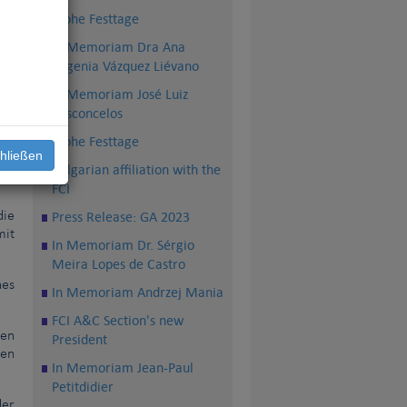
Frohe Festtage
In Memoriam Dra Ana
Eugenia Vázquez Liévano
In Memoriam José Luiz
Vasconcelos
te
Frohe Festtage
hließen
und
Bulgarian affiliation with the
FCI
Press Release: GA 2023
die
mit
In Memoriam Dr. Sérgio
Meira Lopes de Castro
hes
In Memoriam Andrzej Mania
FCI A&C Section's new
ßen
President
len
In Memoriam Jean-Paul
Petitdidier
der