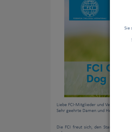
Sie
Liebe FCI-Mitglieder und Vertragspartn
Sehr geehrte Damen und Herren,
Die FCI freut sich, den Start des
FCI-