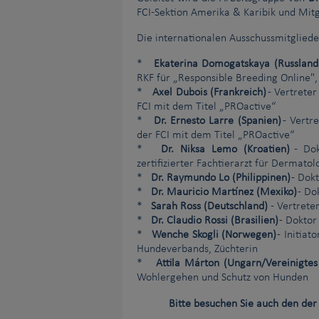
FCI-Sektion Amerika & Karibik und Mitg
Die internationalen Ausschussmitgliede
*
Ekaterina Domogatskaya (Russland
RKF für „Responsible Breeding Online",
*
Axel Dubois (Frankreich)
- Vertrete
FCI mit dem Titel „PROactive“
*
Dr. Ernesto Larre (Spanien)
- Vertr
der FCI mit dem Titel „PROactive“
*
Dr. Niksa Lemo (Kroatien)
- Dok
zertifizierter Fachtierarzt für Dermatol
*
Dr. Raymundo Lo (Philippinen)
- Dokt
*
Dr. Mauricio Martínez (Mexiko)
- Do
*
Sarah Ross (Deutschland)
- Vertrete
*
Dr. Claudio Rossi (Brasilien)
- Doktor
*
Wenche Skogli (Norwegen)
- Initia
Hundeverbands, Züchterin
*
Attila Márton (Ungarn/Vereinigtes
Wohlergehen und Schutz von Hunden
Bitte besuchen Sie auch den de