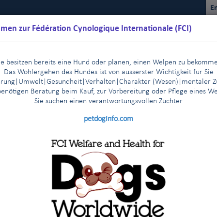
En
men zur Fédération Cynologique Internationale (FCI)
ie besitzen bereits eine Hund oder planen, einen Welpen zu bekomm
Das Wohlergehen des Hundes ist von äusserster Wichtigkeit für Sie
rung|Umwelt|Gesundheit|Verhalten|Charakter (Wesen)
|m
entaler Z
benötigen Beratung beim Kauf, zur Vorbereitung oder Pflege eines W
Sie suchen einen verantwortungsvollen Züchter
Kalender
Reglemente
Ergebnisse
Kommissionen
FCI Y
petdoginfo.com
The FCI General Committee members express their deep sadnes
|
, 9.-10. April, 2014
Mr Bernhard Meyer, CEO of the VDH, p
|
n Helsinki - 29-30 October, 2013
News from the FCI headqua
|
schusses für Wohlergehen und Gesun
nd Pazifik
Verabschiedung des Anti-Homosexuellengesetzes i
|
5