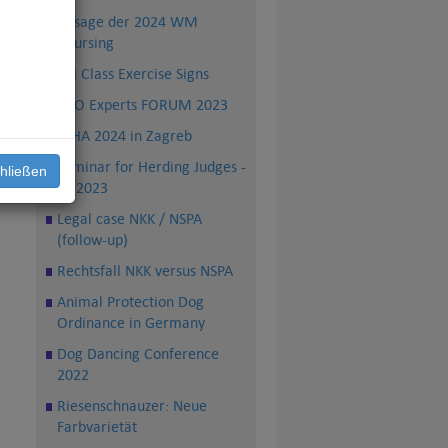
Absage der 2024 WM
Coursing
 Mr
FCI
FCI Class Exercise Signs
PRO Experts FORUM 2023
WHA 2024 in Zagreb
or,
Seminar for Herding Judges -
hließen
TS 2023
Legal case NKK / NSPA
(follow-up)
Rechtsfall NKK versus NSPA
Animal Protection Dog
Ordinance in Germany
Dog Dancing Conference
2022
Riesenschnauzer: Neue
Farbvarietät