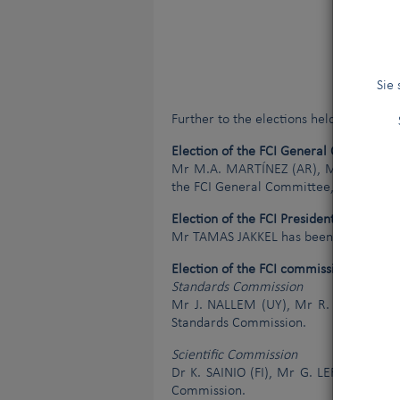
Am 3. Januar 2014 trafen sich das Exek
Tierquälerei
|
Sie
Further to the elections held during th
Election of the FCI General Committe
Mr M.A. MARTÍNEZ (AR), Mr R. DE SA
the FCI General Committee, for a four-
Election of the FCI President
Mr TAMAS JAKKEL has been elected Pres
Election of the FCI commissions
Standards Commission
Mr J. NALLEM (UY), Mr R. OLIVEIRA 
Standards Commission.
Scientific Commission
Dr K. SAINIO (FI), Mr G. LEROY (FR) 
Commission.