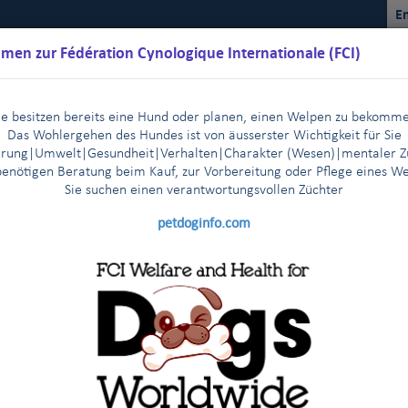
En
men zur Fédération Cynologique Internationale (FCI)
ie besitzen bereits eine Hund oder planen, einen Welpen zu bekomm
Das Wohlergehen des Hundes ist von äusserster Wichtigkeit für Sie
rung|Umwelt|Gesundheit|Verhalten|Charakter (Wesen)
|m
entaler Z
benötigen Beratung beim Kauf, zur Vorbereitung oder Pflege eines W
Sie suchen einen verantwortungsvollen Züchter
Kalender
Reglemente
Ergebnisse
Kommissionen
FCI Y
petdoginfo.com
zu multiplen CAC-Ausstellungen
|
tersburg - Press release July 6th, 2017
|
elsinki: rascher Start der Anmeldungen
Letzte Nachrichten a
|
mbly in Shanghai: PRESS RELEASE
nen dreijährigen Partnerschaftsvertrag
|
r der FCI-Geschäftsstelle treffen sich mit einem der Gründermitglied
n und Kollegen der FCI-Sektion Asien und Pazifik
|