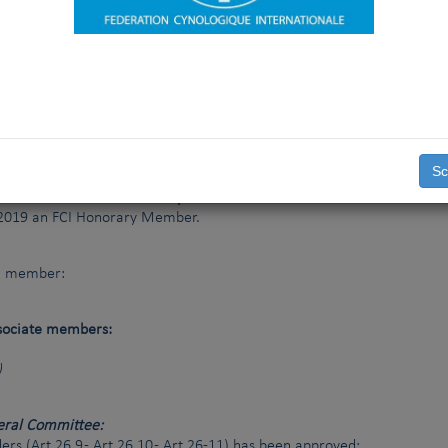
n
 President, and Mr N.P. FRASCINO (AR), Mrs H. TONKSON-Koit (EE),
CIABATTI (PE) have been elected members, respectively, of the 
n for a four-year term.
te
ed Auditor and D. MUTO (IT) has been elected Substitute Audit
term.
Sc
for the title of FCI Honorary President or Member
 2019 an FCI Honorary Member.
ll member:
ssociate members:
)
neral Committee:
s (Art.26.9 - Art.26.10 - Art.26-11) has been approved;