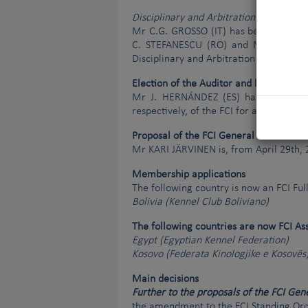
Disciplinary and Arbitration Commissio
Mr C.G. GROSSO (IT) has been elected
C. STEFANESCU (RO) and Mrs I.B. de 
Disciplinary and Arbitration Commissio
Election of the Auditor and his substitu
Mr J. HERNÁNDEZ (ES) has been elect
respectively, of the FCI for a two-year 
Proposal of the FCI General Committee 
Mr KARI JÄRVINEN is, from April 29th,
Membership applications
The following country is now an FCI Fu
Bolivia (Kennel Club Boliviano)
The following countries are now FCI A
Egypt (Egyptian Kennel Federation)
Kosovo (Federata Kinologjike e Kosovës
Main decisions
Further to the proposals of the FCI Ge
the amendment to the FCI Standing Order