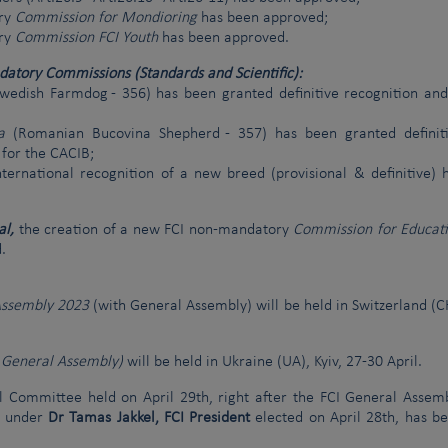
ory
Commission for Mondioring
has been approved;
ory
Commission FCI Youth
has been approved.
ndatory Commissions (Standards and Scientific):
wedish Farmdog - 356) has been granted definitive recognition and
a
(Romanian Bucovina Shepherd - 357) has been granted definit
 for the CACIB;
ernational recognition of a new breed (provisional & definitive) 
al,
the creation of a new FCI non-mandatory
Commission for Educat
.
Assembly 2023
(with General Assembly) will be held in Switzerland (C
 General Assembly)
will be held in Ukraine (UA), Kyiv, 27-30 April.
l Committee held on April 29th, right after the FCI General Assem
e under
Dr Tamas Jakkel, FCI President
elected on April 28th, has b