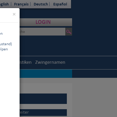
glish
Français
Deutsch
Español
Close
×
LOGIN
en
ustand)
elpen
outh
Statistiken
Zwingernamen
us Europa
|
er.
|
Weiter