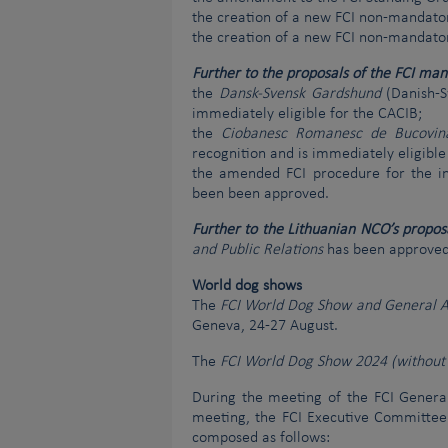
the creation of a new FCI non-mandat
the creation of a new FCI non-mandat
Further to the proposals of the FCI ma
the
Dansk-Svensk Gardshund
(Danish-S
immediately eligible for the CACIB;
the
Ciobanesc Romanesc de Bucovin
recognition and is immediately eligible
the amended FCI procedure for the int
been been approved.
Further to the Lithuanian NCO’s propos
and Public Relations
has been approved
World dog shows
The
FCI World Dog Show and General 
Geneva, 24-27 August.
The
FCI World Dog Show 2024 (without
During the meeting of the FCI Genera
meeting, the FCI Executive Committe
composed as follows: