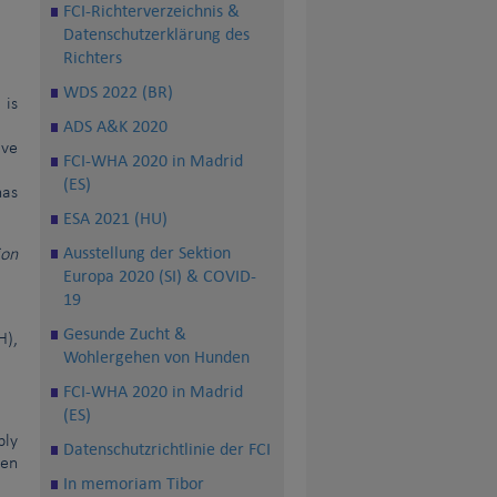
FCI-Richterverzeichnis &
Datenschutzerklärung des
Richters
WDS 2022 (BR)
 is
ADS A&K 2020
ive
FCI-WHA 2020 in Madrid
(ES)
has
ESA 2021 (HU)
Ausstellung der Sektion
ion
Europa 2020 (SI) & COVID-
19
Gesunde Zucht &
H),
Wohlergehen von Hunden
FCI-WHA 2020 in Madrid
(ES)
bly
Datenschutzrichtlinie der FCI
een
In memoriam Tibor