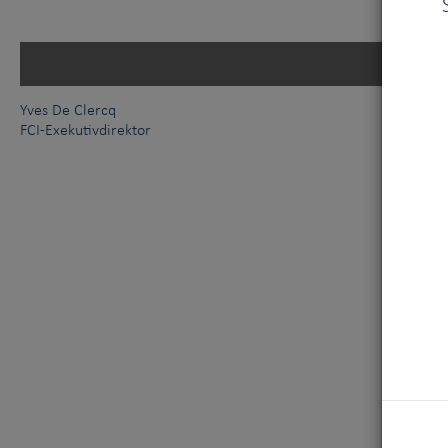
Yves De Clercq
FCI-Exekutivdirektor