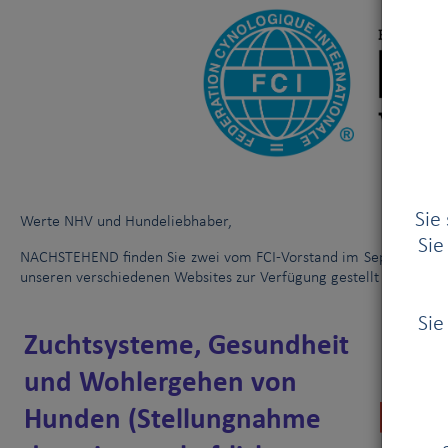
Am 3. Januar 2014 trafen sich das Exekutivkomitee der FCI und d
Tierquälerei
|
Sie
Werte NHV und Hundeliebhaber,
Sie
NACHSTEHEND finden Sie zwei vom FCI-Vorstand im September 20
unseren verschiedenen Websites zur Verfügung gestellt wurden.
Sie
Zuchtsysteme, Gesundheit
und Wohlergehen von
Hunden (Stellungnahme