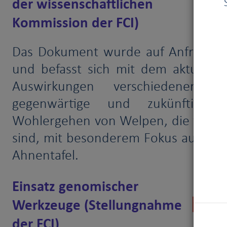
der wissenschaftlichen
Kommission der FCI)
Das Dokument wurde auf Anfrage des
und befasst sich mit dem aktuelle
Auswirkungen verschiedener Z
gegenwärtige und zukünftige
Wohlergehen von Welpen, die für kün
sind, mit besonderem Fokus auf die
Ahnentafel.
Einsatz genomischer
Werkzeuge (Stellungnahme
der FCI)