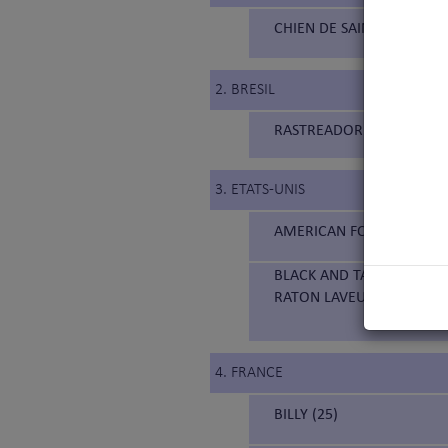
CHIEN DE SAINT HUBERT (
2. BRESIL
RASTREADOR BRASILEIRO (
3. ETATS-UNIS
AMERICAN FOXHOUND (3
BLACK AND TAN COONHOUN
RATON LAVEUR)
4. FRANCE
BILLY (25)