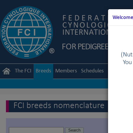
Welcome 
(Nutr
You
The FCI
Breeds
Members
Schedules
Regulation
FCI breeds nomenclature