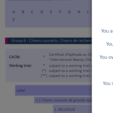
A
B
C
D
E
F
G
H
I
Í
J
Z
You a
Group
6
:
Chiens courants, Chiens de recherche au sang
You
Certificat d'Aptitude au Championnat In
You ow
CACIB:
*
“International Beauty Champion”)
Working trial:
*
subject to a working trial according t
(*)
subject to a working trial only for the 
(**)
subject to a working trial only for the
You 
Label
1.1 Chiens courants de grande taille
1. BELGIQUE