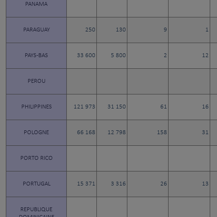
PANAMA
PARAGUAY
250
130
9
1
PAYS-BAS
33 600
5 800
2
12
PEROU
PHILIPPINES
121 973
31 150
61
16
POLOGNE
66 168
12 798
158
31
PORTO RICO
PORTUGAL
15 371
3 316
26
13
REPUBLIQUE