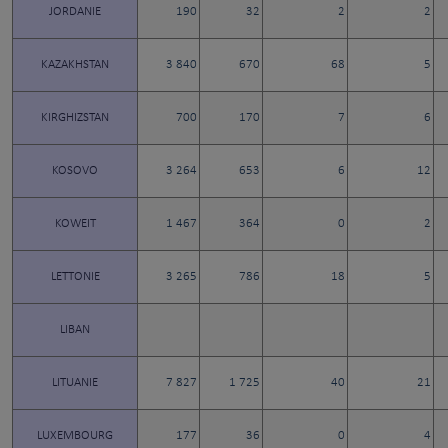
JORDANIE
190
32
2
2
KAZAKHSTAN
3 840
670
68
5
KIRGHIZSTAN
700
170
7
6
KOSOVO
3 264
653
6
12
KOWEIT
1 467
364
0
2
LETTONIE
3 265
786
18
5
LIBAN
LITUANIE
7 827
1 725
40
21
LUXEMBOURG
177
36
0
4