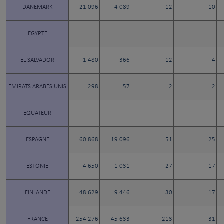
DANEMARK
21 096
4 089
12
10
EGYPTE
EL SALVADOR
1 480
366
12
4
EMIRATS ARABES UNIS
298
57
2
2
EQUATEUR
ESPAGNE
60 868
19 096
51
25
ESTONIE
4 650
1 031
27
17
FINLANDE
48 629
9 446
30
17
FRANCE
254 276
45 633
213
31