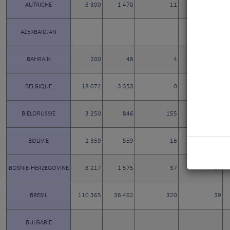
AUTRICHE
8 300
1 470
11
11
AZERBAIDJAN
BAHRAIN
200
48
4
4
BELGIQUE
18 072
3 353
0
0
BIELORUSSIE
3 250
846
155
8
BOLIVIE
2 359
559
16
3
BOSNIE-HERZEGOVINE
8 217
1 575
37
36
BRESIL
110 365
36 462
320
39
BULGARIE