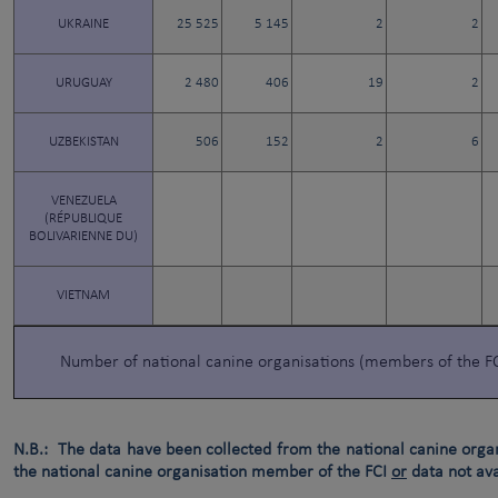
UKRAINE
25 525
5 145
2
2
URUGUAY
2 480
406
19
2
UZBEKISTAN
506
152
2
6
VENEZUELA
(RÉPUBLIQUE
BOLIVARIENNE DU)
VIETNAM
Number of national canine organisations (members of the F
N.B.: The data have been collected from the national canine orga
the national canine organisation member of the FCI
or
data not ava