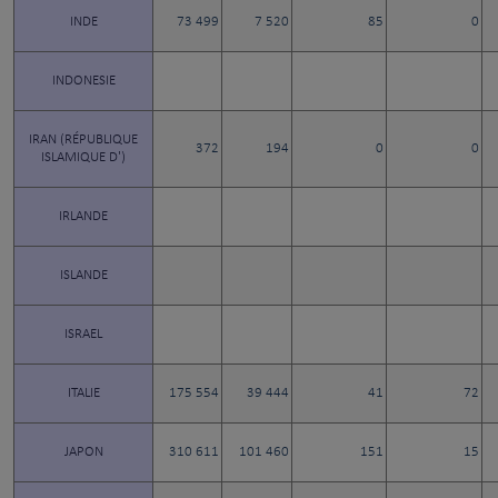
INDE
73 499
7 520
85
0
INDONESIE
IRAN (RÉPUBLIQUE
372
194
0
0
ISLAMIQUE D')
IRLANDE
ISLANDE
ISRAEL
ITALIE
175 554
39 444
41
72
JAPON
310 611
101 460
151
15