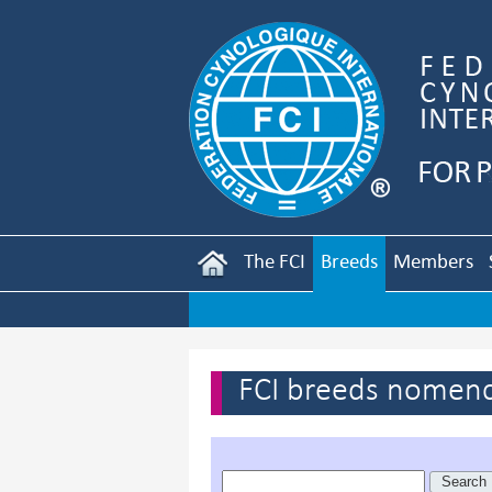
The FCI
Breeds
Members
FCI breeds nomenc