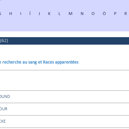
G
H
I
Í
J
K
L
M
N
O
Ö
P
R
(
62
)
de recherche au sang et Races apparentées
HOUND
 DUR
CKE