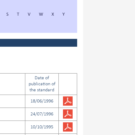
S
T
V
W
X
Y
Date of
publication of
the standard
18/06/1996
24/07/1996
10/10/1995