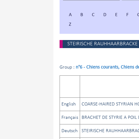
A
B
C
D
E
F
Z
STEIRISCHE RAUHHAARBRACKE
n°6 - Chiens courants, Chiens 
Group :
English
COARSE-HAIRED STYRIAN 
Français
BRACHET DE STYRIE A POIL
Deutsch
STEIRISCHE RAUHHAARBRA