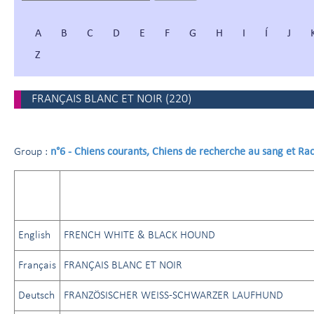
A
B
C
D
E
F
G
H
I
Í
J
Z
FRANÇAIS BLANC ET NOIR
(
220
)
n°6 - Chiens courants, Chiens de recherche au sang et Ra
Group :
English
FRENCH WHITE & BLACK HOUND
Français
FRANÇAIS BLANC ET NOIR
Deutsch
FRANZÖSISCHER WEISS-SCHWARZER LAUFHUND