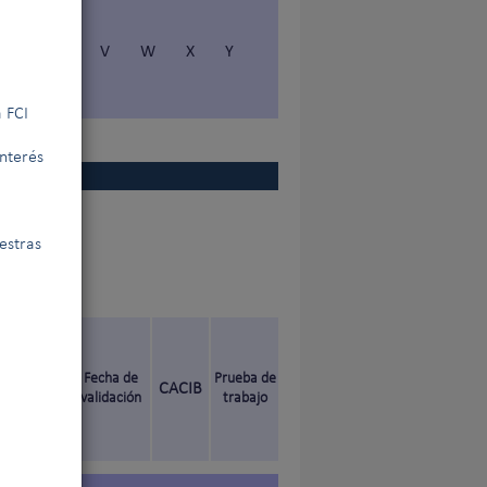
S
T
V
W
X
Y
 FCI
interés
estras
nal de
Fecha de
Prueba de
CACIB
validación
trabajo
ado