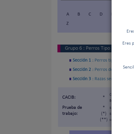
A
B
C
D
E
F
Z
Ere
Eres p
Grupo
6
:
Perros Tipo sabueso, p
Sección 1 :
Perros tipo sabueso
Senci
Sección 2 :
Perros de rastro
Sección 3 :
Razas semejantes
Certificat d'Apt
CACIB:
*
Belleza »).
Prueba de
*
sometida a u
trabajo:
(*)
sometida a u
(**)
sometida a una p