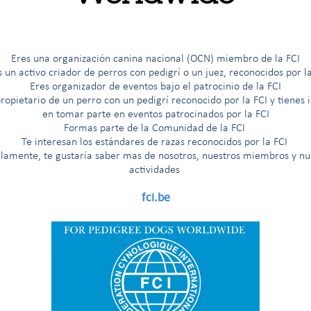
G
H
I
Í
J
K
L
M
N
O
Ö
P
R
Eres una organización canina nacional (OCN) miembro de la FCI
s un activo criador de perros con pedigrí o un juez, reconocidos por la
Eres organizador de eventos bajo el patrocinio de la FCI
ropietario de un perro con un pedigrí reconocido por la FCI y tienes 
erros de rastro y razas semejantes
en tomar parte en eventos patrocinados por la FCI
Formas parte de la Comunidad de la FCI
Te interesan los est
á
ndares de razas reconocidos por la FCI
llamente, te gustaría saber mas de nosotros, nuestros miembros y nu
actividades
fci.be
itude au Championnat International de Beauté (premio para el título de «Campeón Internacio
na prueba de trabajo según la Nomenclatura de razas de la FCI
na prueba de trabajo solamente para los países que lo hayan solicit
rueba de trabajo solamente para los países nórdicos (Finlandia, Noruega, Suecia)