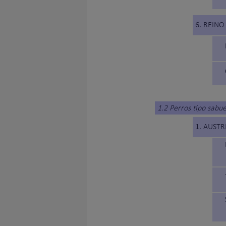
6. REINO
1.2 Perros tipo sabu
1. AUSTR