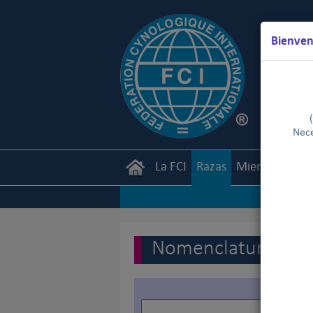
Bienven
Nece
La FCI
Razas
Miembros
Ca
Nomenclatura de la