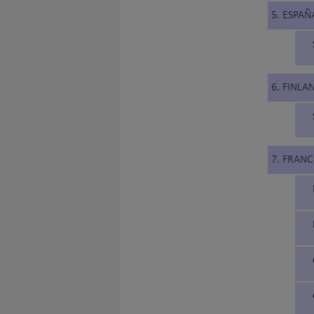
5. ESPAÑ
6. FINLA
7. FRANC