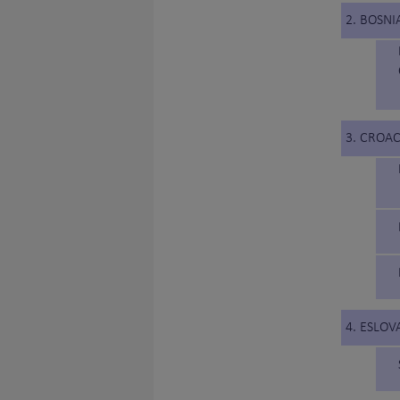
2. BOSNI
3. CROAC
4. ESLOV