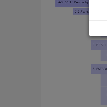
Sección 1 :
Perros tipo sabueso
1.1 Perros tipo sabu
1. BÉLGI
2. BRASIL
3. ESTAD