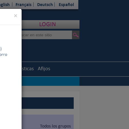
glish
Français
Deutsch
Español
Close
×
LOGIN
)
horro
uth
Estadísticas
Afijos
Todos los grupos