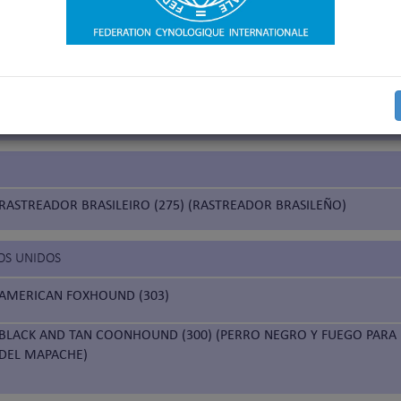
eso de talla grande
CA
CHIEN DE SAINT HUBERT (84)
RASTREADOR BRASILEIRO (275) (RASTREADOR BRASILEÑO)
OS UNIDOS
AMERICAN FOXHOUND (303)
BLACK AND TAN COONHOUND (300) (PERRO NEGRO Y FUEGO PARA 
DEL MAPACHE)