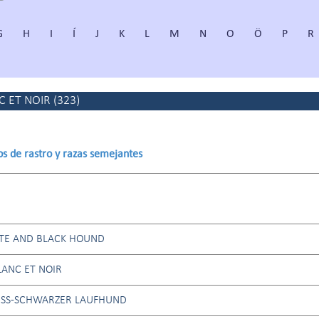
G
H
I
Í
J
K
L
M
N
O
Ö
P
R
 ET NOIR
(
323
)
os de rastro y razas semejantes
TE AND BLACK HOUND
ANC ET NOIR
ISS-SCHWARZER LAUFHUND