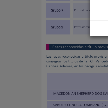
Grupo 7
Perros de muestra
Grupo 9
Perros de compañía
Razas reconocidas a título provis
Las razas reconocidas a título provisio
conseguir los títulos de la FCI (Vence
Caribe). Además, en los pedigrís emitido
MACEDONIAN SHEPHERD DOG KAR
SABUESO FINO COLOMBIANO (376