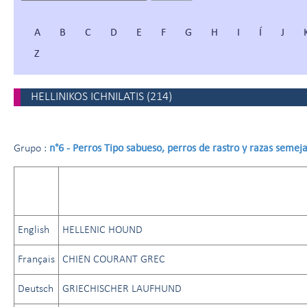
A
B
C
D
E
F
G
H
I
Í
J
Z
HELLINIKOS ICHNILATIS
(
214
)
n°6 - Perros Tipo sabueso, perros de rastro y razas semej
Grupo :
English
HELLENIC HOUND
Français
CHIEN COURANT GREC
Deutsch
GRIECHISCHER LAUFHUND