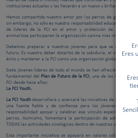
líderes de nuestro mundo, líderes que continuarán y mejorarán e
instituciones actuales y las llevarán a un nuevo y brillante futuro.
Hemos compartido nuestro amor por los perros de generación 
sin embargo, no sólo es nuestra responsabilidad educar a la pró
de líderes de la FCI en el amor y protección de los perros
animarlosa participaren la organización canina más importante 
Er
Debemos preparar a nuestros jóvenes para que se enfrenten a
futuro. Es nuestro deber dotarlos de la sabiduría, el conocimien
Eres u
éxito y mantener a la FCI como una organización global y unificad
Siete jóvenes líderes de todo el mundo se han ofrecido para orga
fundamental del
Plan de Futuro de la FCI
, una de las iniciativas
Eres
FCI desde hace años:
tie
La FCI Youth.
La FCI Youth
desarrollará y acercará las iniciativas de la FCI a la
una fuente fiable y de confianza para los jóvenes amantes
Senci
responsabilidad apoyar y celebrar ese vínculo especial que ve
perros. Asimismo, fomentará la participación de adolescentes,
TODAS las actividades cinológicas dentro de nuestras organizacio
Esta importante iniciativa se apoyará en valores sólidos, valor