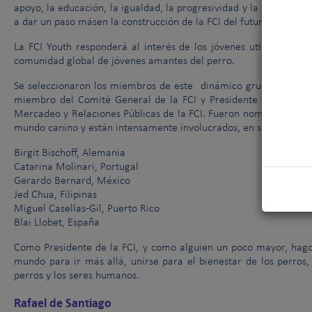
apoyo, la educación, la igualdad, la progresividad y la fidelidad.
a dar un paso másen la construcción de la FCI del futuro, en bene
La FCI Youth responderá al interés de los jóvenes utilizandola 
comunidad global de jóvenes amantes del perro.
Se seleccionaron los miembros de este dinámico grupo entre las d
miembro del Comité General de la FCI y Presidente de la Secci
Mercadeo y Relaciones Públicas de la FCI. Fueron nombrados por e
mundo canino y están intensamente involucrados, en su propia or
Birgit Bischoff, Alemania
Catarina Molinari, Portugal
Gerardo Bernard, México
Jed Chua, Filipinas
Miguel Casellas-Gil, Puerto Rico
Blai Llobet, España
Como Presidente de la FCI, y como alguien un poco mayor, hago
mundo para ir más allá, unirse para el bienestar de los perros, 
perros y los seres humanos.
Rafael de Santiago