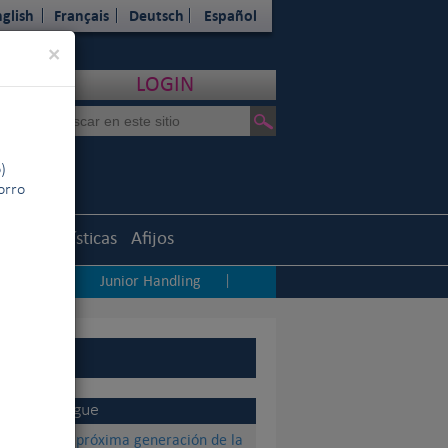
glish
Français
Deutsch
Español
Close
×
LOGIN
)
horro
uth
Estadísticas
Afijos
dadores
Junior Handling
|
|
Sigue
La próxima generación de la