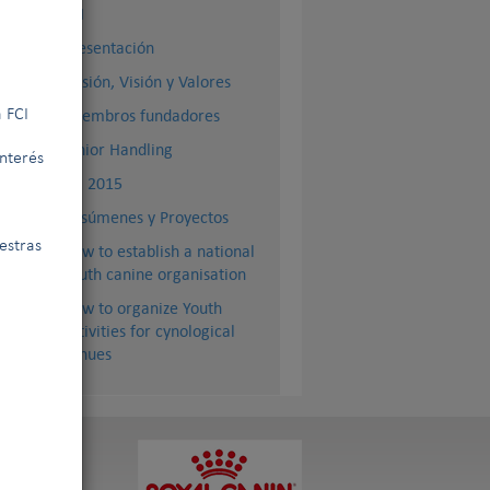
FCI
Presentación
Misión, Visión y Valores
Miembros fundadores
 FCI
Junior Handling
interés
AG 2015
Resúmenes y Proyectos
estras
How to establish a national
Youth canine organisation
How to organize Youth
activities for cynological
venues