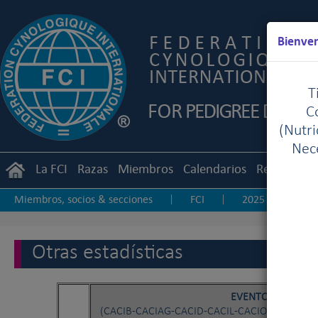
Bienven
T
C
(Nutr
Nece
La FCI
Razas
Miembros
Calendarios
Reglament
Miembros, socios & secciones
FCI
2025
20
|
|
|
2017
2016
2015
2014
2013-20
|
|
|
|
|
Otras estadísticas
EVENTOS
(CACIB-CACIAG-CACID-CACIL-CACIOB-CACIT-C