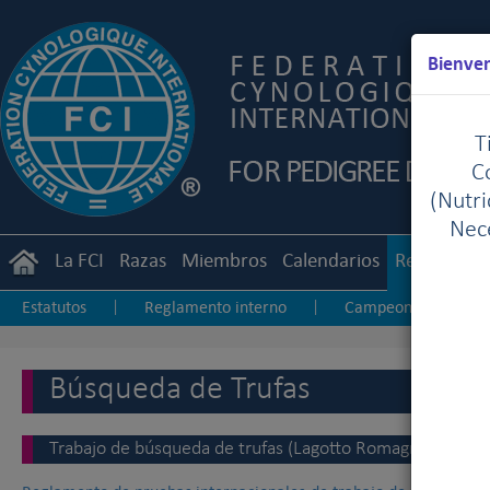
Bienven
T
C
(Nutr
Nece
La FCI
Razas
Miembros
Calendarios
Reglament
Estatutos
Reglamento interno
Campeonato interna
|
|
Jueces de exposiciones
Junior Handling
Agility
|
|
|
Búsqueda de Trufas
Trabajo de búsqueda de trufas (Lagotto Romagnolo)