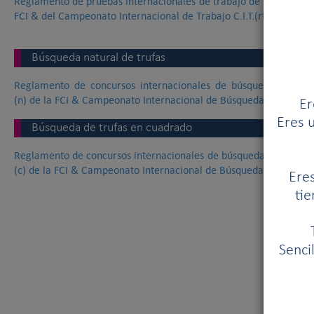
Reglamento de pruebas internacionales de trabajo de búsqueda de 
FCI & del Campeonato Internacional de Trabajo C.I.T.(rt) (para 
Búsqueda natural de trufas
Reglamento de concursos internacionales de búsqueda natura
(n)
de la FCI & Campeonato Internacional de Búsqueda natural de Tr
Er
Eres u
Búsqueda de trufas en cuadrado
Reglamento de concursos internacionales de búsqueda de trufas e
(c) de la FCI & Campeonato Internacional de Búsqueda de Trufas e
Eres
tie
Senci