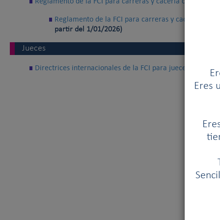
Reglamento de la FCI para carreras y cacería con señuelo
Reglamento de la FCI para carreras y cacería con s
partir del 1/01/2026)
Jueces
Directrices internacionales de la FCI para jueces de cace
Er
Eres u
Eres
tie
Senci