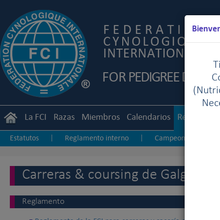
Bienven
T
C
(Nutr
Nece
La FCI
Razas
Miembros
Calendarios
Reglament
Estatutos
Reglamento interno
Campeonato interna
|
|
Jueces de exposiciones
Junior Handling
Agility
|
|
|
Carreras & coursing de Galgos
Reglamento