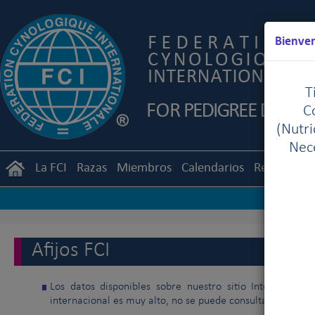
Bienven
T
C
(Nutr
Nece
La FCI
Razas
Miembros
Calendarios
Reglament
Afijos FCI
Los datos disponibles sobre nuestro sitio Internet es
internacional es muy alto, no se puede consultar la lista c