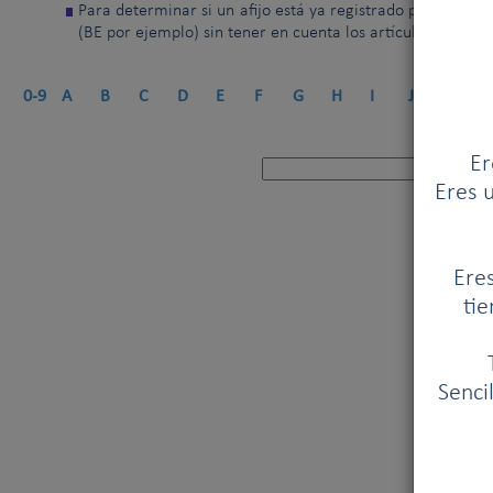
Para determinar si un afijo está ya registrado por la FCI,
(BE por ejemplo) sin tener en cuenta los artículos ("de", "v
0-9
A
B
C
D
E
F
G
H
I
J
K
L
Er
Eres u
Eres
tie
Senci