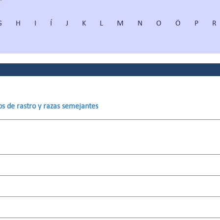
G
H
I
Í
J
K
L
M
N
O
Ö
P
R
os de rastro y razas semejantes