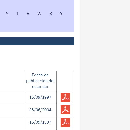
S
T
V
W
X
Y
Fecha de
publicación del
estándar
15/09/1997
23/06/2004
15/09/1997