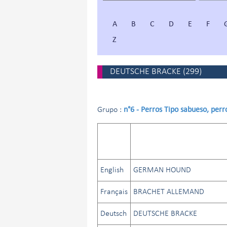
A
B
C
D
E
F
Z
DEUTSCHE BRACKE
(
299
)
n°6 - Perros Tipo sabueso, perr
Grupo :
English
GERMAN HOUND
Français
BRACHET ALLEMAND
Deutsch
DEUTSCHE BRACKE