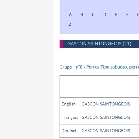
A
B
C
D
E
F
Z
GASCON SAINTONGEOIS
(
21
)
n°6 - Perros Tipo sabueso, perr
Grupo :
English
GASCON SAINTONGEOIS
Français
GASCON SAINTONGEOIS
Deutsch
GASCON SAINTONGEOIS