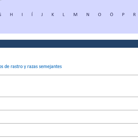
G
H
I
Í
J
K
L
M
N
O
Ö
P
R
os de rastro y razas semejantes