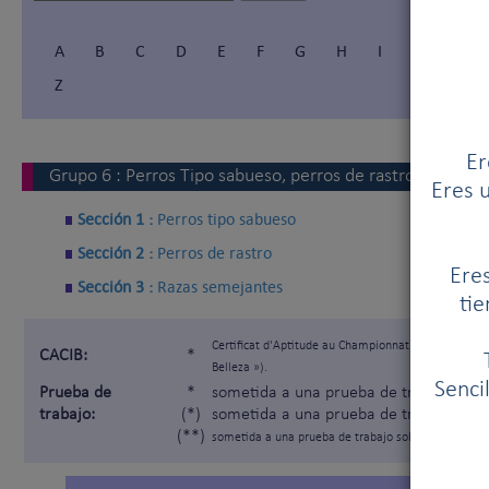
A
B
C
D
E
F
G
H
I
Í
J
Z
Er
Grupo
6
:
Perros Tipo sabueso, perros de rastro y razas 
Eres u
Sección 1 :
Perros tipo sabueso
Sección 2 :
Perros de rastro
Eres
Sección 3 :
Razas semejantes
tie
Certificat d'Aptitude au Championnat International
CACIB:
*
Belleza »).
Senci
Prueba de
*
sometida a una prueba de trabajo segú
trabajo:
(*)
sometida a una prueba de trabajo solam
(**)
sometida a una prueba de trabajo solamente para lo