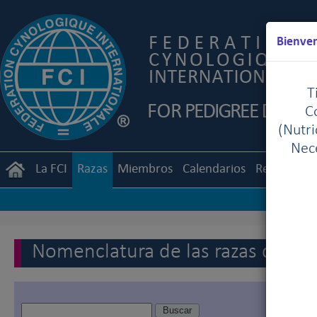
Bienven
T
C
(Nutr
Nece
La FCI
Razas
Miembros
Calendarios
Reglament
Nomenclatura de las razas de la 