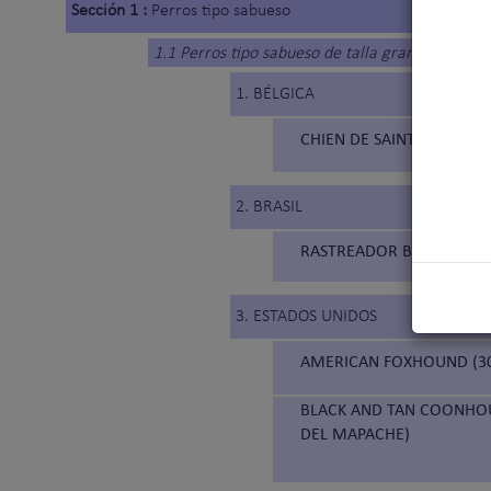
Sección 1 :
Perros tipo sabueso
1.1 Perros tipo sabueso de talla grande
1. BÉLGICA
CHIEN DE SAINT HUBERT (
2. BRASIL
RASTREADOR BRASILEIRO 
3. ESTADOS UNIDOS
AMERICAN FOXHOUND (3
BLACK AND TAN COONHOU
DEL MAPACHE)