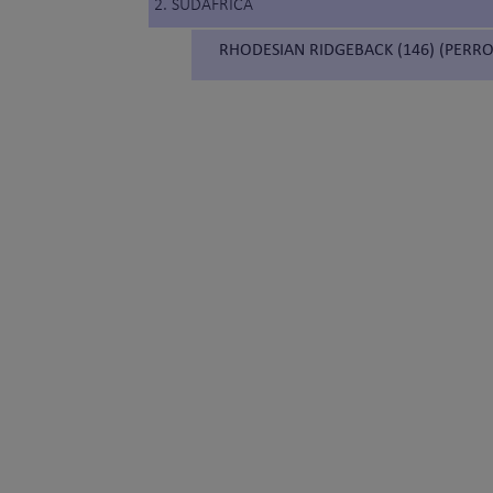
2. SUDÁFRICA
RHODESIAN RIDGEBACK (146) (PERR