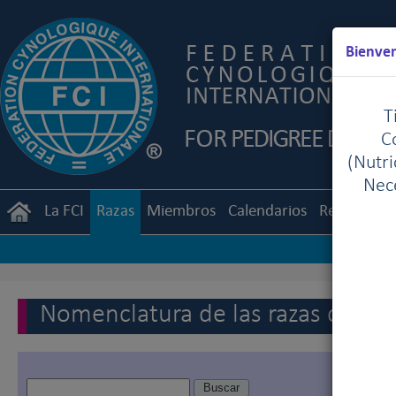
Bienven
T
C
(Nutr
Nece
La FCI
Razas
Miembros
Calendarios
Reglament
Nomenclatura de las razas de la 