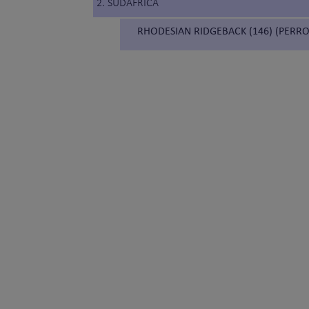
2. SUDÁFRICA
RHODESIAN RIDGEBACK (146) (PERR