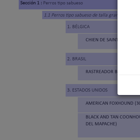
Sección 1 :
Perros tipo sabueso
1.1 Perros tipo sabueso de talla grande
1. BÉLGICA
CHIEN DE SAINT HUBERT (
2. BRASIL
RASTREADOR BRASILEIRO 
3. ESTADOS UNIDOS
AMERICAN FOXHOUND (3
BLACK AND TAN COONHOU
DEL MAPACHE)