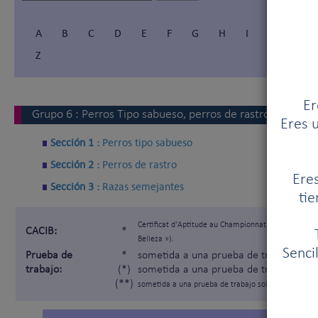
A
B
C
D
E
F
G
H
I
Í
J
Z
Er
Grupo
6
:
Perros Tipo sabueso, perros de rastro y razas 
Eres u
Sección 1 :
Perros tipo sabueso
Sección 2 :
Perros de rastro
Eres
Sección 3 :
Razas semejantes
tie
Certificat d'Aptitude au Championnat International
CACIB:
*
Belleza »).
Senci
Prueba de
*
sometida a una prueba de trabajo segú
trabajo:
(*)
sometida a una prueba de trabajo solam
(**)
sometida a una prueba de trabajo solamente para lo