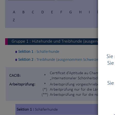
A
B
C
D
E
F
G
H
I
Í
J
Z
Gruppe
1
:
Hütehunde und Treibhunde (ausgenommen S
Sektion 1 :
Schäferhunde
Sie
Sektion 2 :
Treibhunde (ausgenommen Schweizer Sennenh
Sie
Certificat d'Aptitude au Championnat I
CACIB:
*
„Internationaler Schönheitschampion“)
Sie
Arbeitsprüfung:
*
Arbeitsprüfung vorgeschrieben gemäß 
(*)
Arbeitprüfung nur für die Länder, die 
(**)
Arbeitsprüfung nur für die nordischen
Sektion 1 :
Schäferhunde