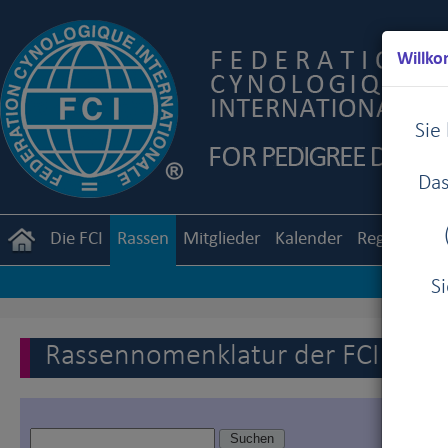
Willko
Sie
Das
Die FCI
Rassen
Mitglieder
Kalender
Reglemente
S
Rassennomenklatur der FCI