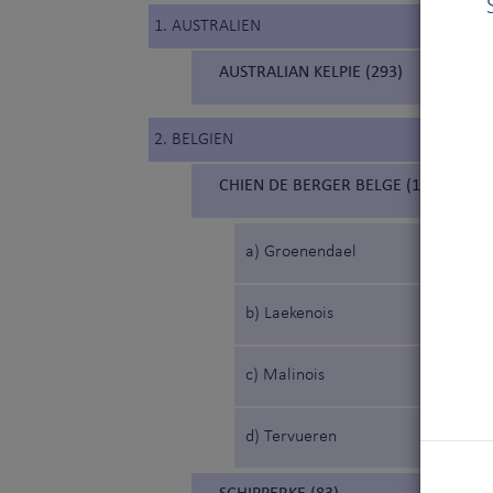
1. AUSTRALIEN
AUSTRALIAN KELPIE (293)
2. BELGIEN
CHIEN DE BERGER BELGE (15) (BELG
a) Groenendael
b) Laekenois
c) Malinois
d) Tervueren
SCHIPPERKE (83)