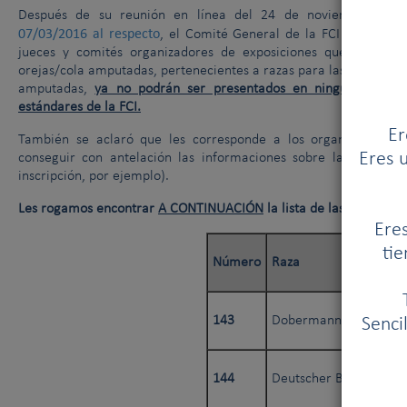
Después de su reunión en línea del 24 de noviembre de
07/03/2016 al respecto
, el Comité General de la FCI informa
a
jueces y comités organizadores de exposiciones
que,
a parti
orejas/cola amputadas, pertenecientes a razas para las cuales el 
amputadas,
ya no podrán ser presentados en ninguna exposic
estándares de la FCI
.
Er
También se aclaró que les corresponde a los organizadores 
Eres u
conseguir con antelación las informaciones sobre la anatomía
inscripción, por ejemplo).
Les rogamos encontrar
A CONTINUACIÓN
la lista de las razas afe
Eres
tie
Número
Raza
143
Dobermann
Senci
144
Deutscher Boxer