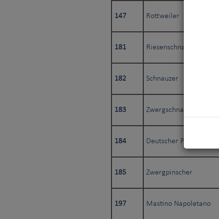
147
Rottweiler
181
Riesenschnauzer
182
Schnauzer
183
Zwergschnauzer
184
Deutscher Pinscher
185
Zwergpinscher
197
Mastino Napoletano