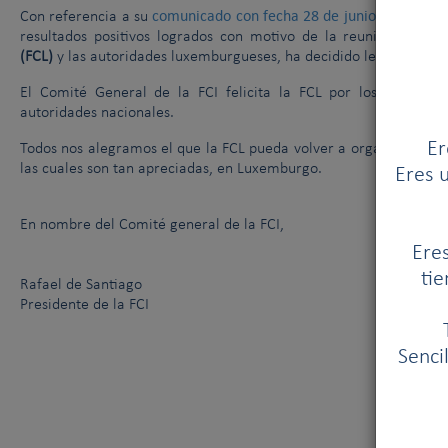
comunicado con fecha 28 de junio de 2018
Con referencia a su
, 
resultados positivos logrados con motivo de la reunión entre 
(FCL)
y las autoridades luxemburgueses, ha decidido levantar la 
El Comité General de la FCI felicita la FCL por los resultado
autoridades nacionales.
Er
Todos nos alegramos el que la FCL pueda volver a organizar expos
las cuales son tan apreciadas, en Luxemburgo.
Eres u
En nombre del Comité general de la FCI,
Eres
tie
Rafael de Santiago
Presidente de la FCI
Senci