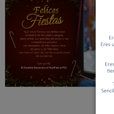
Er
Eres u
Eres
tie
Senci