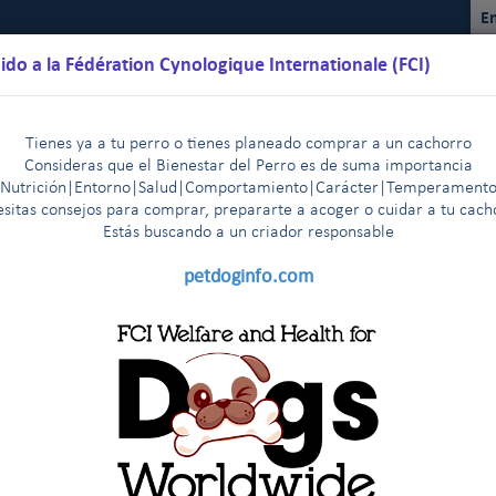
En
ido a la Fédération Cynologique Internationale (FCI)
Tienes ya a tu perro o tienes planeado comprar a un cachorro
Consideras que el Bienestar del Perro es de suma importancia
(Nutrición|Entorno|Salud|Comportamiento|Carácter|Temperamento
sitas consejos para comprar, prepararte a acoger o cuidar a tu cac
Estás buscando a un criador responsable
lendarios
Reglamentos
Resultados
Comisiones
FCI Yo
petdoginfo.com
The FCI General Committee members express their deep sadn
|
 Cancún, 9-10 de abril 2014
Fallecimiento del Sr Bernhard M
|
n Helsinki - 29-30 October, 2013
News from the FCI headqua
|
méricas y el Caribe de la FCI tiene a
 Pacífico de la FCI
Reciente aprobación de leyes anti-homose
|
5