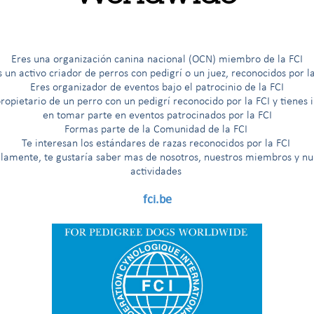
Eres una organización canina nacional (OCN) miembro de la FCI
tivo de la Asamblea General de la
Sección de las Américas y el Car
s un activo criador de perros con pedigrí o un juez, reconocidos por la
eo (Uruguay)
el día
27 de abril de 2023
, un
nuevo Presidente, Sr Adr
Eres organizador de eventos bajo el patrocinio de la FCI
o de 4 años.
ropietario de un perro con un pedigrí reconocido por la FCI y tienes 
en tomar parte en eventos patrocinados por la FCI
 parte del Comité General de la FCI.
Formas parte de la Comunidad de la FCI
Te interesan los est
á
ndares de razas reconocidos por la FCI
idente, Dr Jakkel, quieren
felicitar al Sr Landarte por esta prestigi
llamente, te gustaría saber mas de nosotros, nuestros miembros y nu
 que la habilidad del Sr Landarte, su know-how, su sentido de
actividades
sin lugar a dudas, un aporte para el Comité General y la FCI en
ar con él.
fci.be
radecer al Dr José Luis Payró (MX) (antiguo Presidente de la Secc
iguo miembro del Comité General de la FCI)
y recalcar su constant
 beneficio del bienestar y la salud de los perros con pedigrí
, y muc
un honor poder cooperar con el Dr Payró durante todos estos años. 
fica el fin de nuestra colaboración.
is !