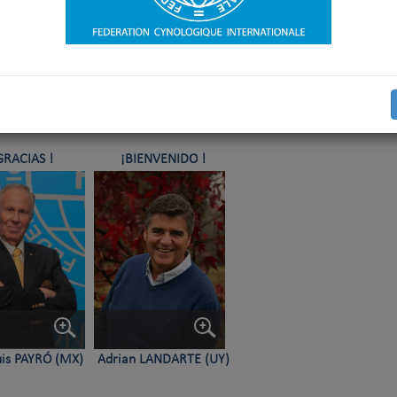
I
GRACIAS !
¡
BIENVENIDO
!
uis
PAYR
Ó
(MX)
Adrian LANDARTE (UY)