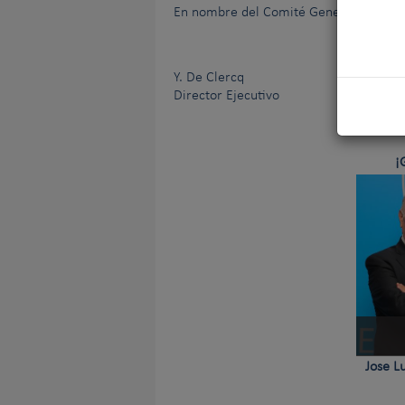
En nombre del Comité General de la FC
Y. De Clercq
Director Ejecutivo
¡
Jose L