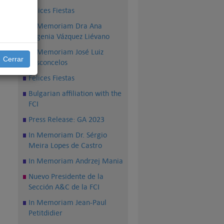
Felices Fiestas
In Memoriam Dra Ana
Eugenia Vázquez Liévano
In Memoriam José Luiz
Cerrar
Vasconcelos
Felices Fiestas
Bulgarian affiliation with the
FCI
Press Release: GA 2023
In Memoriam Dr. Sérgio
Meira Lopes de Castro
In Memoriam Andrzej Mania
Nuevo Presidente de la
Sección A&C de la FCI
In Memoriam Jean-Paul
Petitdidier