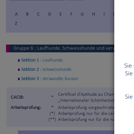
A
B
C
D
E
F
G
H
I
Í
J
Z
Gruppe
6
:
Laufhunde, Schweisshunde und verwandte R
Sektion 1 :
Laufhunde
Sie
Sektion 2 :
Schweisshunde
Sie
Sektion 3 :
Verwandte Rassen
Certificat d'Aptitude au Championnat I
Sie
CACIB:
*
„Internationaler Schönheitschampion“)
Arbeitsprüfung:
*
Arbeitsprüfung vorgeschrieben gemäß 
(*)
Arbeitprüfung nur für die Länder, die 
(**)
Arbeitsprüfung nur für die nordischen