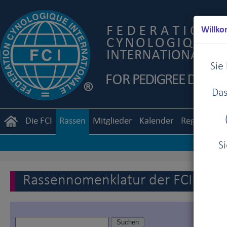
Willko
Sie
Das
Die FCI
Rassen
Mitglieder
Kalender
Reglemente
S
Rassennomenklatur der FCI