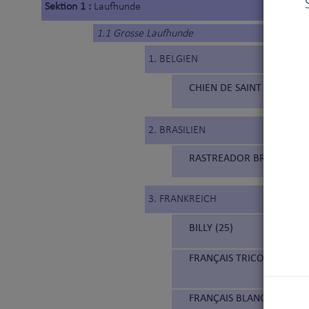
Sektion 1 :
Laufhunde
1.1 Grosse Laufhunde
1. BELGIEN
CHIEN DE SAINT HUBERT 
2. BRASILIEN
RASTREADOR BRASILEIRO 
3. FRANKREICH
BILLY (25)
FRANÇAIS TRICOLORE (21
FRANÇAIS BLANC ET ORAN